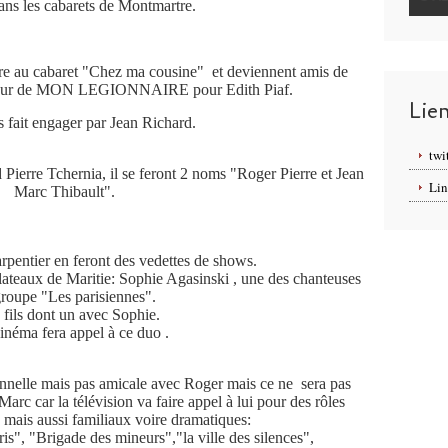
ans les cabarets de Montmartre.
re au cabaret "Chez ma cousine" et deviennent amis de
eur de MON LEGIONNAIRE pour Edith Piaf.
Lie
s fait engager par Jean Richard.
twi
nd Pierre Tchernia, il se feront 2 noms "Roger Pierre et Jean
Lin
Marc Thibault".
arpentier en feront des vedettes de shows.
plateaux de Maritie: Sophie Agasinski , une des chanteuses
roupe "Les parisiennes".
3 fils dont un avec Sophie.
cinéma fera appel à ce duo .
ionnelle mais pas amicale avec Roger mais ce ne sera pas
c car la télévision va faire appel à lui pour des rôles
ais aussi familiaux voire dramatiques:
s", "Brigade des mineurs","la ville des silences",