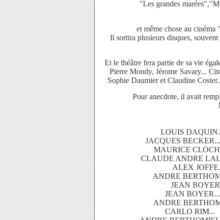
"Les grandes marées","
et même chose au cinéma "
Il sortira plusieurs disques, souven
Et le théâtre fera partie de sa vie é
Pierre Mondy, Jérome Savary... 
Sophie Daumier et Claudine Coste
Pour anecdote, il avait rem
LOUIS DAQUIN.
JACQUES BECKER..
MAURICE CLOCHE
CLAUDE ANDRE LAL
ALEX JOFFE
ANDRE BERTHOMI
JEAN BOYER.
JEAN BOYER..
ANDRE BERTHOMI
CARLO RIM...