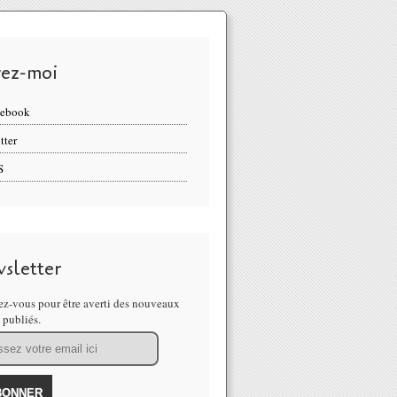
vez-moi
cebook
tter
S
sletter
z-vous pour être averti des nouveaux
s publiés.