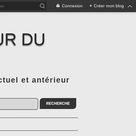
Connexion
+
Créer mon blog
UR DU
el et antérieur