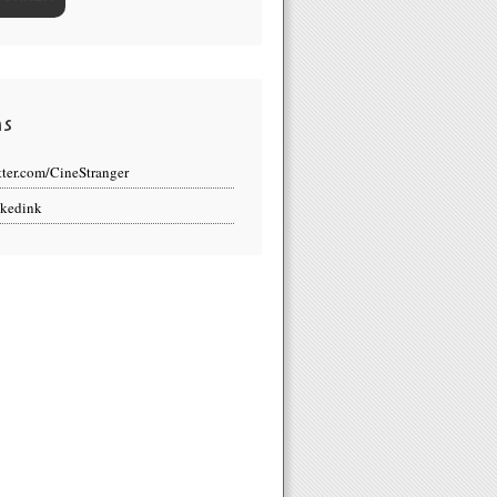
ns
tter.com/CineStranger
kedink