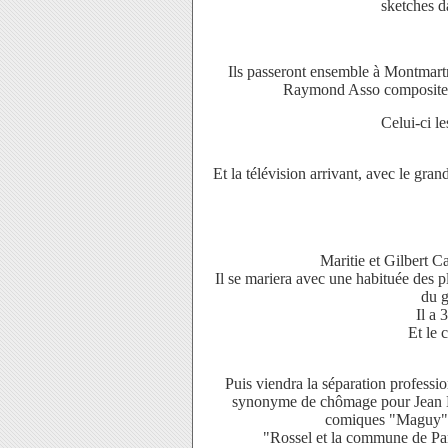
sketches d
Ils passeront ensemble à Montmart
Raymond Asso composit
Celui-ci le
Et la télévision arrivant, avec le gra
Maritie et Gilbert C
Il se mariera avec une habituée des 
du g
Il a 
Et le 
Puis viendra la séparation profess
synonyme de chômage pour Jean Mar
comiques "Maguy" m
"Rossel et la commune de Pari