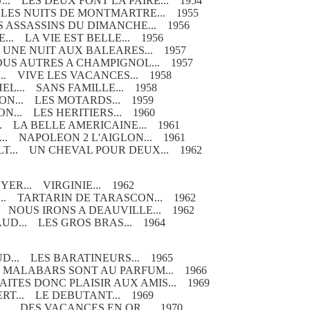
.. LES DEUX FONT LA PAIRE... 1954
 LES NUITS DE MONTMARTRE... 1955
S ASSASSINS DU DIMANCHE... 1956
... LA VIE EST BELLE... 1956
 UNE NUIT AUX BALEARES... 1957
OUS AUTRES A CHAMPIGNOL... 1957
.. VIVE LES VACANCES... 1958
EL... SANS FAMILLE... 1958
ON... LES MOTARDS... 1959
N... LES HERITIERS... 1960
. LA BELLE AMERICAINE... 1961
.. NAPOLEON 2 L'AIGLON... 1961
T... UN CHEVAL POUR DEUX... 1962
YER... VIRGINIE... 1962
.. TARTARIN DE TARASCON... 1962
. NOUS IRONS A DEAUVILLE... 1962
UD... LES GROS BRAS... 1964
D... LES BARATINEURS... 1965
 MALABARS SONT AU PARFUM... 1966
AITES DONC PLAISIR AUX AMIS... 1969
RT... LE DEBUTANT... 1969
... DES VACANCES EN OR... 1970