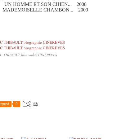
. UN HOMME ET SON CHIEN... 2008
. MADEMOISELLE CHAMBON... 2009
 THIBAULT biographie CINEREVES
epost
0