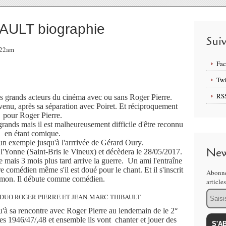
ULT biographie
Sui
7:22am
Fa
Twi
RS
s grands acteurs du cinéma avec ou sans Roger Pierre.
venu, après sa séparation avec Poiret. Et réciproquement
pour Roger Pierre.
grands mais il est malheureusement difficile d'être reconnu
en étant comique.
un exemple jusqu'à l'arrrivée de Gérard Oury.
New
l'Yonne (Saint-Bris le Vineux) et décèdera le 28/05/2017.
e mais 3 mois plus tard arrive la guerre.
Un ami l'entraîne
e comédien même s'il est doué pour le chant. Et il s'inscrit
Abonne
imon.
Il débute comme comédien.
article
Email
'à sa rencontre avec Roger Pierre au lendemain de le 2°
es 1946/47/,48 et ensemble ils vont chanter et jouer des