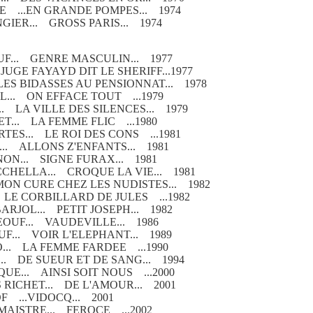
E ...EN GRANDE POMPES... 1974
GIER... GROSS PARIS... 1974
F... GENRE MASCULIN... 1977
 JUGE FAYAYD DIT LE SHERIFF...1977
LES BIDASSES AU PENSIONNAT... 1978
L... ON EFFACE TOUT ...1979
. LA VILLE DES SILENCES... 1979
T... LA FEMME FLIC ...1980
ES... LE ROI DES CONS ...1981
... ALLONS Z'ENFANTS... 1981
ON... SIGNE FURAX... 1981
CHELLA... CROQUE LA VIE... 1981
ON CURE CHEZ LES NUDISTES... 1982
 LE CORBILLARD DE JULES ...1982
ARJOL... PETIT JOSEPH... 1982
OUF... VAUDEVILLE... 1986
F... VOIR L'ELEPHANT... 1989
O... LA FEMME FARDEE ...1990
.. DE SUEUR ET DE SANG... 1994
UE... AINSI SOIT NOUS ...2000
 RICHET... DE L'AMOUR... 2001
F ...VIDOCQ... 2001
MAISTRE... FEROCE ...2002