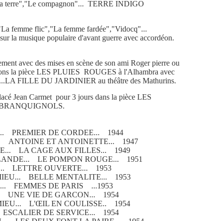
Ma terre","Le compagnon"... TERRE INDIGO
La femme flic","La femme fardée","Vidocq"...
t sur la musique populaire d'avant guerre avec accordéon.
galement avec des mises en scène de son ami Roger pierre ou
Citons la pièce LES PLUIES ROUGES à l'Alhambra avec
r....LA FILLE DU JARDINIER au théâtre des Mathurins.
placé Jean Carmet pour 3 jours dans la pièce LES
BRANQUIGNOLS.
.. PREMIER DE CORDEE... 1944
. ANTOINE ET ANTOINETTE... 1947
... LA CAGE AUX FILLES... 1949
ANDE... LE POMPON ROUGE... 1951
... LETTRE OUVERTE... 1953
EU... BELLE MENTALITE... 1953
.. FEMMES DE PARIS ...1953
. UNE VIE DE GARCON... 1954
EU... L'ŒIL EN COULISSE.. 1954
 ESCALIER DE SERVICE... 1954