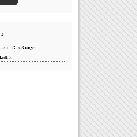
ns
tter.com/CineStranger
kedink