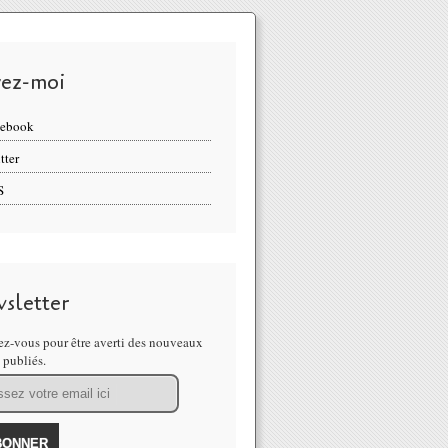
vez-moi
cebook
tter
S
sletter
z-vous pour être averti des nouveaux
s publiés.