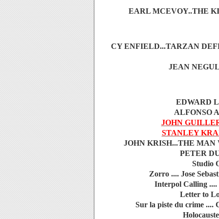
EARL MCEVOY..THE KI
CY ENFIELD...TARZAN DEF
JEAN NEGULES
EDWARD LU
ALFONSO AC
JOHN GUILLE
STANLEY KR
JOHN KRISH...THE MAN
PETER DUF
Studio O
Zorro .... Jose Sebast
Interpol Calling ..
Letter to Lo
Sur la piste du crime ...
Holocauste