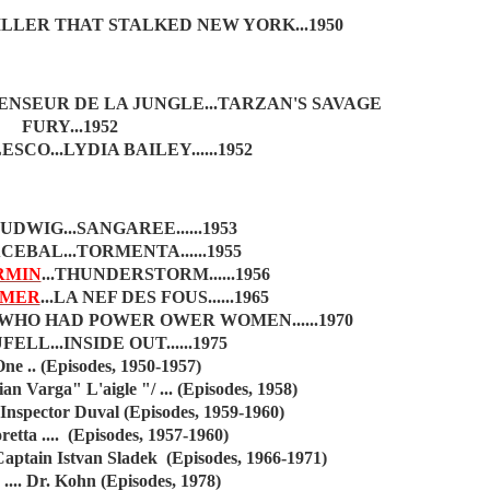
LLER THAT STALKED NEW YORK...1950
ENSEUR DE LA JUNGLE...TARZAN'S SAVAGE
FURY...1952
CO...LYDIA BAILEY......1952
DWIG...SANGAREE......1953
EBAL...TORMENTA......1955
RMIN
...THUNDERSTORM......1956
AMER
...LA NEF DES FOUS......1965
 WHO HAD POWER OWER WOMEN......1970
ELL...INSIDE OUT......1975
ne .. (Episodes, 1950-1957)
ian Varga" L'aigle "/ ... (Episodes, 1958)
.. Inspector Duval (Episodes, 1959-1960)
retta .... (Episodes, 1957-1960)
. Captain Istvan Sladek (Episodes, 1966-1971)
 .... Dr. Kohn (Episodes, 1978)