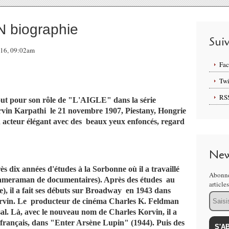
biographie
Sui
016, 09:02am
Fa
Twi
RS
our son rôle de "L'AIGLE" dans la série
vin Karpathi le 21 novembre 1907, Piestany, Hongrie
 un acteur élégant avec des beaux yeux enfoncés, regard
New
s dix années d'études à la Sorbonne où il a travaillé
Abonne
cameraman de documentaires). Après des études au
article
), il a fait ses débuts sur Broadway en 1943 dans
Email
rvin. Le producteur de cinéma Charles K. Feldman
sal. Là, avec le nouveau nom de Charles Korvin, il a
r français, dans "Enter Arsène Lupin" (1944). Puis des