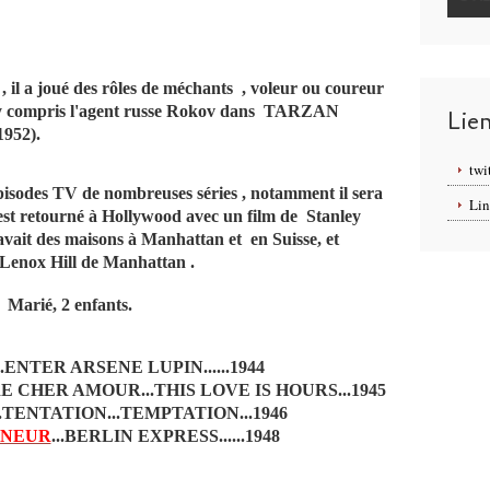
, il a joué des rôles de méchants , voleur ou coureur
s, y compris l'agent russe Rokov dans TARZAN
Lie
952).
twi
pisodes TV de nombreuses séries , notamment il sera
Lin
 est retourné à Hollywood avec un film de Stanley
avait des maisons à Manhattan et en Suisse, et
l Lenox Hill de Manhattan .
Marié, 2 enfants.
ENTER ARSENE LUPIN......1944
RE CHER AMOUR...THIS LOVE IS HOURS...1945
.TENTATION...TEMPTATION...1946
RNEUR
...BERLIN EXPRESS......1948