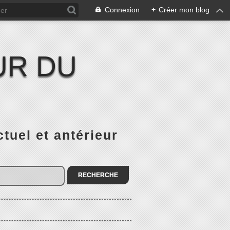
Connexion
+
Créer mon blog
UR DU
el et antérieur