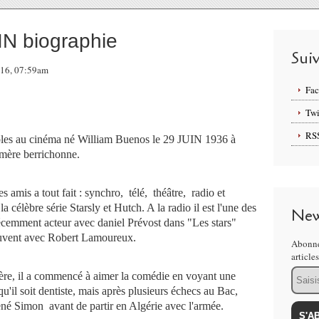
 biographie
Sui
016, 07:59am
Fa
Twi
RS
rôles au cinéma né William Buenos le 29 JUIN 1936 à
 mère berrichonne.
 amis a tout fait : synchro, télé, théâtre, radio et
la célèbre série Starsly et Hutch. A la radio il est l'une des
New
 récemment acteur avec daniel Prévost dans "Les stars"
ouvent avec Robert Lamoureux.
Abonne
article
Email
mère, il a commencé à aimer la comédie en voyant une
u'il soit dentiste, mais après plusieurs échecs au Bac,
é Simon avant de partir en Algérie avec l'armée.