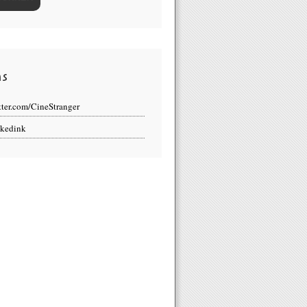
ns
tter.com/CineStranger
kedink