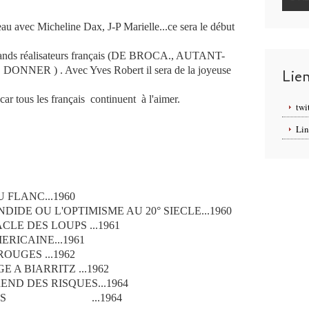
eau avec Micheline Dax, J-P Marielle...ce sera le début
 grands réalisateurs français (DE BROCA., AUTANT-
DONNER ) . Avec Yves Robert il sera de la joyeuse
Lie
car tous les français continuent à l'aimer.
twi
Lin
 FLANC...1960
DE OU L'OPTIMISME AU 20° SIECLE...1960
LE DES LOUPS ...1961
ERICAINE...1961
OUGES ...1962
 A BIARRITZ ...1962
ND DES RISQUES...1964
COPAINS ...1964