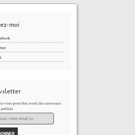
vez-moi
cebook
tter
S
sletter
z-vous pour être averti des nouveaux
s publiés.