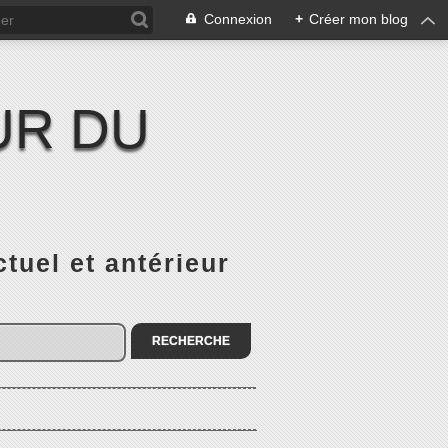
Connexion
+
Créer mon blog
UR DU
el et antérieur