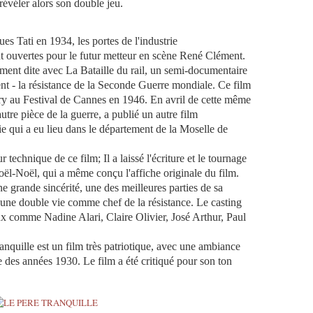
 révéler alors son double jeu.
es Tati en 1934, les portes de l'industrie
 ouvertes pour le futur metteur en scène René Clément.
ment dite avec La Bataille du rail, un semi-documentaire
nt - la résistance de la Seconde Guerre mondiale.
Ce film
ury au Festival de Cannes en 1946. En avril de cette même
utre pièce de la guerre, a publié un autre film
ie qui a eu lieu dans le département de la Moselle
de
eur technique de ce film;
Il a laissé l'écriture et le tournage
Noël-Noël, qui a même conçu l'affiche originale du film.
e grande sincérité, une des meilleures parties de sa
e une double vie comme chef de la résistance.
Le casting
eux comme Nadine Alari, Claire Olivier, José Arthur, Paul
ranquille est un film très patriotique, avec une ambiance
ste des années 1930.
Le film a été critiqué pour son ton