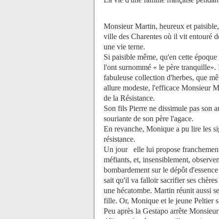
Monsieur Martin, heureux et paisible
ville des Charentes où il vit entouré 
une vie terne.
Si paisible même, qu'en cette époque 
l'ont surnommé « le père tranquille».
fabuleuse collection d'herbes, que mê
allure modeste, l'efficace Monsieur Ma
de la Résistance.
Son fils Pierre ne dissimule pas son ar
souriante de son père l'agace.
En revanche, Monique a pu lire les si
résistance.
Un jour elle lui propose franchement
méfiants, et, insensiblement, observen
bombardement sur le dépôt d'essence d
sait qu'il va falloir sacrifier ses chère
une hécatombe. Martin réunit aussi ses 
fille. Or, Monique et le jeune Peltier 
Peu après la Gestapo arrête Monsieur