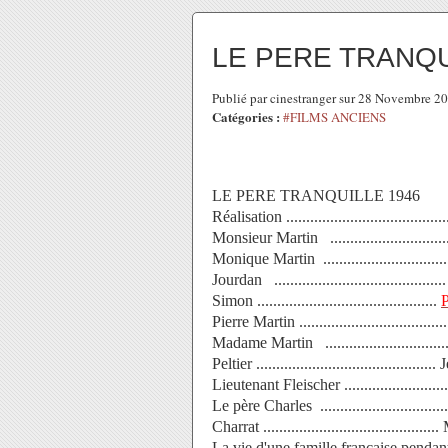
LE PERE TRANQ
Publié par cinestranger sur 28 Novembre 2
Catégories :
#FILMS ANCIENS
LE PERE TRANQUILLE 1946
Réalisation .......................................
Monsieur Martin ........................
Monique Martin ...............................
Jourdan .................................
Simon .............................................
Pierre Martin ...............................
Madame Martin ...........................
Peltier ........................................
Lieutenant Fleischer ...................
Le père Charles .........................
Charrat ....................................
La vie d'une famille française pendan