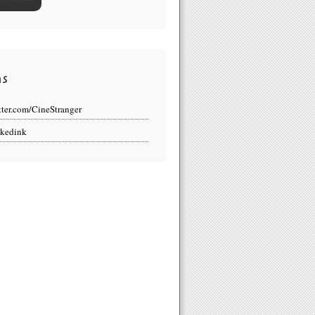
ns
tter.com/CineStranger
kedink