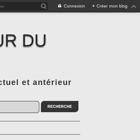
Connexion
+
Créer mon blog
UR DU
el et antérieur