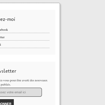
vez-moi
cebook
tter
S
sletter
z-vous pour être averti des nouveaux
s publiés.