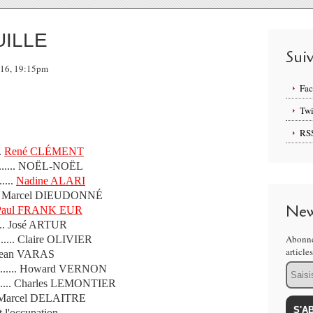
UILLE
Sui
016, 19:15pm
Fa
Twi
RS
..
René CLÉMENT
........... NOËL-NOËL
.....
Nadine ALARI
.......... Marcel DIEUDONNÉ
New
Paul FRANK EUR
........ José ARTUR
Abonne
......... Claire OLIVIER
article
..... Jean VARAS
Email
............. Howard VERNON
........... Charles LEMONTIER
........ Marcel DELAITRE
t l'occupation.