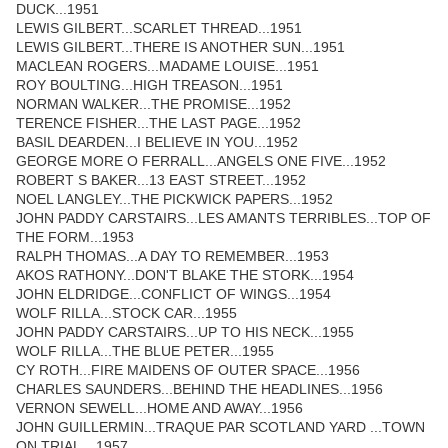
DUCK...1951
LEWIS GILBERT...SCARLET THREAD...1951
LEWIS GILBERT...THERE IS ANOTHER SUN...1951
MACLEAN ROGERS...MADAME LOUISE...1951
ROY BOULTING...HIGH TREASON...1951
NORMAN WALKER...THE PROMISE...1952
TERENCE FISHER...THE LAST PAGE...1952
BASIL DEARDEN...I BELIEVE IN YOU...1952
GEORGE MORE O FERRALL...ANGELS ONE FIVE...1952
ROBERT S BAKER...13 EAST STREET...1952
NOEL LANGLEY...THE PICKWICK PAPERS...1952
JOHN PADDY CARSTAIRS...LES AMANTS TERRIBLES...TOP OF
THE FORM...1953
RALPH THOMAS...A DAY TO REMEMBER...1953
AKOS RATHONY...DON'T BLAKE THE STORK...1954
JOHN ELDRIDGE...CONFLICT OF WINGS...1954
WOLF RILLA...STOCK CAR...1955
JOHN PADDY CARSTAIRS...UP TO HIS NECK...1955
WOLF RILLA...THE BLUE PETER...1955
CY ROTH...FIRE MAIDENS OF OUTER SPACE...1956
CHARLES SAUNDERS...BEHIND THE HEADLINES...1956
VERNON SEWELL...HOME AND AWAY...1956
JOHN GUILLERMIN...TRAQUE PAR SCOTLAND YARD ...TOWN
ON TRIAL ...1957