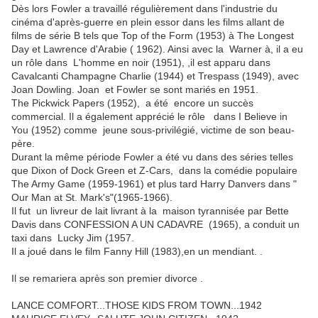
Dès lors Fowler a travaillé régulièrement dans l'industrie du
cinéma d'après-guerre en plein essor dans les films allant de
films de série B tels que Top of the Form (1953) à The Longest
Day et Lawrence d'Arabie ( 1962). Ainsi avec la Warner à, il a eu
un rôle dans L'homme en noir (1951), ,il est apparu dans
Cavalcanti Champagne Charlie (1944) et Trespass (1949), avec
Joan Dowling. Joan et Fowler se sont mariés en 1951.
The Pickwick Papers (1952), a été encore un succès
commercial. Il a également apprécié le rôle dans I Believe in
You (1952) comme jeune sous-privilégié, victime de son beau-
père.
Durant la même période Fowler a été vu dans des séries telles
que Dixon of Dock Green et Z-Cars, dans la comédie populaire
The Army Game (1959-1961) et plus tard Harry Danvers dans "
Our Man at St. Mark's"(1965-1966).
Il fut un livreur de lait livrant à la maison tyrannisée par Bette
Davis dans CONFESSION A UN CADAVRE (1965), a conduit un
taxi dans Lucky Jim (1957.
Il a joué dans le film Fanny Hill (1983),en un mendiant. .
Il se remariera après son premier divorce .
LANCE COMFORT...THOSE KIDS FROM TOWN...1942