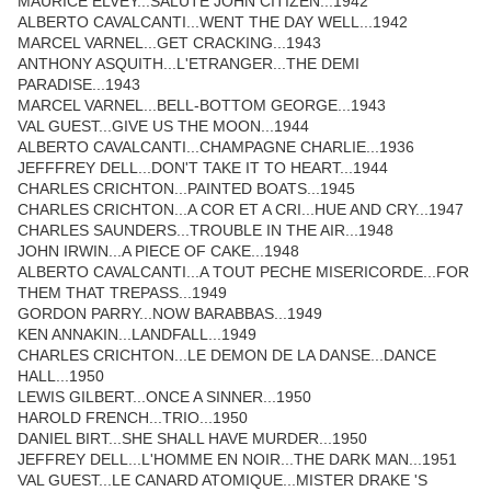
MAURICE ELVEY...SALUTE JOHN CITIZEN...1942
ALBERTO CAVALCANTI...WENT THE DAY WELL...1942
MARCEL VARNEL...GET CRACKING...1943
ANTHONY ASQUITH...L'ETRANGER...THE DEMI
PARADISE...1943
MARCEL VARNEL...BELL-BOTTOM GEORGE...1943
VAL GUEST...GIVE US THE MOON...1944
ALBERTO CAVALCANTI...CHAMPAGNE CHARLIE...1936
JEFFFREY DELL...DON'T TAKE IT TO HEART...1944
CHARLES CRICHTON...PAINTED BOATS...1945
CHARLES CRICHTON...A COR ET A CRI...HUE AND CRY...1947
CHARLES SAUNDERS...TROUBLE IN THE AIR...1948
JOHN IRWIN...A PIECE OF CAKE...1948
ALBERTO CAVALCANTI...A TOUT PECHE MISERICORDE...FOR
THEM THAT TREPASS...1949
GORDON PARRY...NOW BARABBAS...1949
KEN ANNAKIN...LANDFALL...1949
CHARLES CRICHTON...LE DEMON DE LA DANSE...DANCE
HALL...1950
LEWIS GILBERT...ONCE A SINNER...1950
HAROLD FRENCH...TRIO...1950
DANIEL BIRT...SHE SHALL HAVE MURDER...1950
JEFFREY DELL...L'HOMME EN NOIR...THE DARK MAN...1951
VAL GUEST...LE CANARD ATOMIQUE...MISTER DRAKE 'S