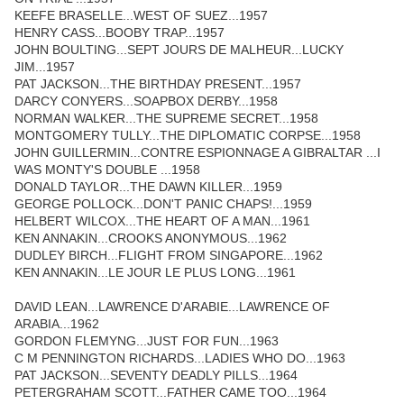
KEEFE BRASELLE...WEST OF SUEZ...1957
HENRY CASS...BOOBY TRAP...1957
JOHN BOULTING...SEPT JOURS DE MALHEUR...LUCKY
JIM...1957
PAT JACKSON...THE BIRTHDAY PRESENT...1957
DARCY CONYERS...SOAPBOX DERBY...1958
NORMAN WALKER...THE SUPREME SECRET...1958
MONTGOMERY TULLY...THE DIPLOMATIC CORPSE...1958
JOHN GUILLERMIN...CONTRE ESPIONNAGE A GIBRALTAR ...I
WAS MONTY'S DOUBLE ...1958
DONALD TAYLOR...THE DAWN KILLER...1959
GEORGE POLLOCK...DON'T PANIC CHAPS!...1959
HELBERT WILCOX...THE HEART OF A MAN...1961
KEN ANNAKIN...CROOKS ANONYMOUS...1962
DUDLEY BIRCH...FLIGHT FROM SINGAPORE...1962
KEN ANNAKIN...LE JOUR LE PLUS LONG...1961
DAVID LEAN...LAWRENCE D'ARABIE...LAWRENCE OF
ARABIA...1962
GORDON FLEMYNG...JUST FOR FUN...1963
C M PENNINGTON RICHARDS...LADIES WHO DO...1963
PAT JACKSON...SEVENTY DEADLY PILLS...1964
PETERGRAHAM SCOTT...FATHER CAME TOO...1964