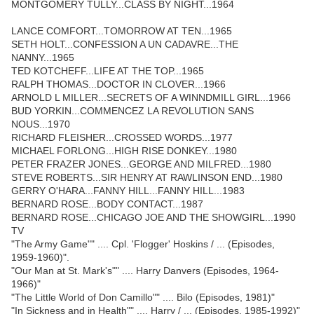
MONTGOMERY TULLY...CLASS BY NIGHT...1964
LANCE COMFORT...TOMORROW AT TEN...1965
SETH HOLT...CONFESSION A UN CADAVRE...THE
NANNY...1965
TED KOTCHEFF...LIFE AT THE TOP...1965
RALPH THOMAS...DOCTOR IN CLOVER...1966
ARNOLD L MILLER...SECRETS OF A WINNDMILL GIRL...1966
BUD YORKIN...COMMENCEZ LA REVOLUTION SANS
NOUS...1970
RICHARD FLEISHER...CROSSED WORDS...1977
MICHAEL FORLONG...HIGH RISE DONKEY...1980
PETER FRAZER JONES...GEORGE AND MILFRED...1980
STEVE ROBERTS...SIR HENRY AT RAWLINSON END...1980
GERRY O'HARA...FANNY HILL...FANNY HILL...1983
BERNARD ROSE...BODY CONTACT...1987
BERNARD ROSE...CHICAGO JOE AND THE SHOWGIRL...1990
TV
"The Army Game"" .... Cpl. 'Flogger' Hoskins / ... (Episodes,
1959-1960)".
"Our Man at St. Mark's"" .... Harry Danvers (Episodes, 1964-
1966)"
"The Little World of Don Camillo"" .... Bilo (Episodes, 1981)"
"In Sickness and in Health"" .... Harry / ... (Episodes, 1985-1992)"