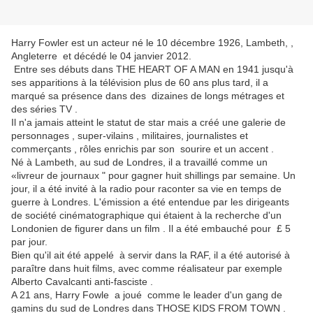
Harry Fowler est un acteur né le 10 décembre 1926, Lambeth, ,
Angleterre et décédé le 04 janvier 2012.
Entre ses débuts dans THE HEART OF A MAN en 1941 jusqu'à
ses apparitions à la télévision plus de 60 ans plus tard, il a
marqué sa présence dans des dizaines de longs métrages et
des séries TV .
Il n'a jamais atteint le statut de star mais a créé une galerie de
personnages , super-vilains , militaires, journalistes et
commerçants , rôles enrichis par son sourire et un accent .
Né à Lambeth, au sud de Londres, il a travaillé comme un
«livreur de journaux " pour gagner huit shillings par semaine. Un
jour, il a été invité à la radio pour raconter sa vie en temps de
guerre à Londres. L'émission a été entendue par les dirigeants
de société cinématographique qui étaient à la recherche d'un
Londonien de figurer dans un film . Il a été embauché pour £ 5
par jour.
Bien qu'il ait été appelé à servir dans la RAF, il a été autorisé à
paraître dans huit films, avec comme réalisateur par exemple
Alberto Cavalcanti anti-fasciste .
A 21 ans, Harry Fowle a joué comme le leader d'un gang de
gamins du sud de Londres dans THOSE KIDS FROM TOWN .