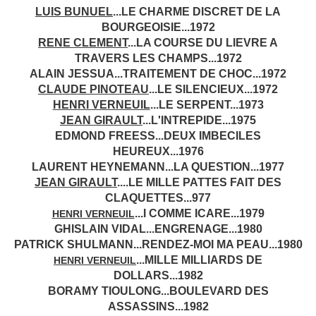
LUIS BUNUEL
...LE CHARME DISCRET DE LA
BOURGEOISIE...1972
RENE CLEMENT
...LA COURSE DU LIEVRE A
TRAVERS LES CHAMPS...1972
ALAIN JESSUA...TRAITEMENT DE CHOC...1972
CLAUDE PINOTEAU
...LE SILENCIEUX...1972
HENRI VERNEUIL
...LE SERPENT...1973
JEAN GIRAULT
...L'INTREPIDE...1975
EDMOND FREESS...DEUX IMBECILES
HEUREUX...1976
LAURENT HEYNEMANN...LA QUESTION...1977
JEAN GIRAULT
.
...LE MILLE PATTES FAIT DES
CLAQUETTES...977
...I COMME ICARE...1979
HENRI VERNEUIL
GHISLAIN VIDAL...ENGRENAGE...1980
PATRICK SHULMANN...RENDEZ-MOI MA PEAU...1980
...MILLE MILLIARDS DE
HENRI VERNEUIL
DOLLARS...1982
BORAMY TIOULONG...BOULEVARD DES
ASSASSINS...1982