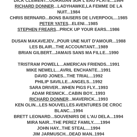
DICK CLEMENT...OURAGAN SUR L'EAU PLATE...1984
RICHARD DONNER
...LADYHAWKE,LA FEMME DE LA
NUIT...1984
CHRIS BERNARD...BONS BAISERS DE LIVERPOOL...1985
PETER YATES
...ELENI...1985
STEPHEN FREARS
...PRICK UP YOUR EARS...1986
DUSAN MAKAVEJEV...POUR UNE NUIT D'AMOUR...1988
LES BLAIR...THE ACCOUNTANT...1989
BRIAN GILBERT...JAMAIS SANS MA FILLE...1990
TRISTRAM POWELL...AMERICAN FRIENDS...1991
MIKE NEWELL...AVRIL ENCHANTE...1991
DAVID JONES...THE TRIAL...1992
PHILIP SAVILLE...ANGELS...1992
SARA DRIVER...WHEN PIGS FLY...1993
ADAM RESNICK...CABIN BOY...1993
RICHARD DONNER
...MAVERICK...1993
KEN OLIN...LES NOUVELLES AVENTURES DE CROC
BLANC...1994
BRETT LEONARD...SOUVENIRS DE L'AU DELA...1994
MIRA NAIR...THE PEREZ FAMILY......1994
JOHN HAY...THE STEAL....1994
JIM JARMUSCH...DEAD MAN..1994