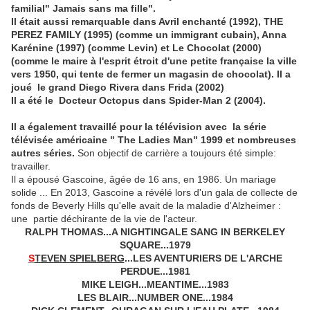
familial" Jamais sans ma fille".
Il était aussi remarquable dans Avril enchanté (1992), THE
PEREZ FAMILY (1995) (comme un immigrant cubain), Anna
Karénine (1997) (comme Levin) et Le Chocolat (2000)
(comme le maire à l'esprit étroit d'une petite française la ville
vers 1950, qui tente de fermer un magasin de chocolat). Il a
joué le grand Diego Rivera dans Frida (2002)
Il a été le Docteur Octopus dans Spider-Man 2 (2004).
Il a également travaillé pour la télévision avec la série
télévisée américaine " The Ladies Man" 1999 et nombreuses
autres séries.
Son objectif de carrière a toujours été simple:
travailler.
Il a épousé Gascoine, âgée de 16 ans, en 1986.
Un mariage
solide
...
En 2013, Gascoine a révélé lors d'un gala de collecte de
fonds de Beverly Hills qu'elle avait de la maladie d'Alzheimer
:
une
partie déchirante de la vie de l'acteur.
RALPH THOMAS...A NIGHTINGALE SANG IN BERKELEY
SQUARE...1979
S
TEVEN SPIELBERG
...LES AVENTURIERS DE L'ARCHE
PERDUE...1981
MIKE LEIGH...MEANTIME...1983
LES BLAIR...NUMBER ONE...1984