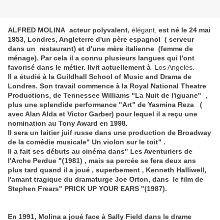
ALFRED MOLINA acteur polyvalent,
élégant,
est né le 24 mai
1953, Londres, Angleterre d'un père espagnol ( serveur
dans un restaurant) et d'une mère italienne (femme de
ménage). Par cela il a connu plusieurs langues qui l'ont
favorisé dans le métier. Ilvit actuellement à
Los Angeles.
Il a étudié à la Guildhall School of Music and Drama de
Londres. Son travail commence à la Royal National Theatre
Productions, de Tennessee Williams "La Nuit de l'iguane" ,
plus une splendide performance "Art" de Yasmina Reza (
avec Alan Alda et Victor Garber) pour lequel il a reçu une
nomination au Tony Award en 1998.
Il sera un laitier juif russe dans une production de Broadway
de la comédie musicale" Un violon sur le toit" .
Il a fait ses débuts au cinéma dans" Les Aventuriers de
l'Arche Perdue "(1981) , mais sa percée se fera deux ans
plus tard quand il a joué , superbement , Kenneth Halliwell,
l'amant tragique du dramaturge Joe Orton, dans le film de
Stephen Frears" PRICK UP YOUR EARS "(1987).
En 1991, Molina a joué face à Sally Field dans le drame