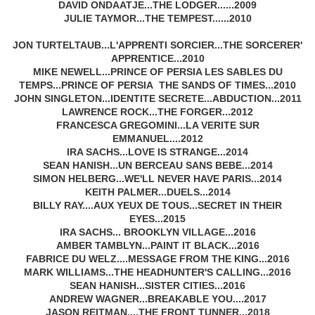
DAVID ONDAATJE...THE LODGER......2009
JULIE TAYMOR...THE TEMPEST......2010
JON TURTELTAUB...L'APPRENTI SORCIER...THE SORCERER'
APPRENTICE...2010
MIKE NEWELL...PRINCE OF PERSIA LES SABLES DU
TEMPS...PRINCE OF PERSIA THE SANDS OF TIMES...2010
JOHN SINGLETON...IDENTITE SECRETE...ABDUCTION...2011
LAWRENCE ROCK...THE FORGER...2012
FRANCESCA GREGOMINI...LA VERITE SUR
EMMANUEL....2012
IRA SACHS...LOVE IS STRANGE...2014
SEAN HANISH...UN BERCEAU SANS BEBE...2014
SIMON HELBERG...WE'LL NEVER HAVE PARIS...2014
KEITH PALMER...DUELS...2014
BILLY RAY....AUX YEUX DE TOUS...SECRET IN THEIR
EYES...2015
IRA SACHS... BROOKLYN VILLAGE...2016
AMBER TAMBLYN...PAINT IT BLACK...2016
FABRICE DU WELZ....MESSAGE FROM THE KING...2016
MARK WILLIAMS...THE HEADHUNTER'S CALLING...2016
SEAN HANISH...SISTER CITIES...2016
ANDREW WAGNER...BREAKABLE YOU....2017
JASON REITMAN....THE FRONT TUNNER...2018