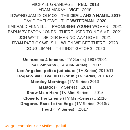
MICHAEL GRANDAGE....
RED...2018
ADAM MCKAY....
VICE...2018
EDWARD JAMES OLMOS...
THE DEVIL AHS A NAME...2019
DAVID OYELOWO...
THE WATERMAN...2020
EMERALD FENNELL… PROMISING YOUNG WOMAN ...2021
BARNABY EATON JONES...THERE USED TO NE A ME...2021
JON WATT....SPIDER MAN NO WAY HOME...2021
RYAN PATRICK WELSH... WHEN WE GET THERE...2023
DOUG LIMAN ...THE INSTIGATORS...2023
Un homme à femmes
(TV Series) 1999/2001
The Company
(TV Mini-Series) ...2007
Los Angeles, police judiciaire
(TV Series) 2010/11
Roger & Val Have Just Got In
(TV Series) 2010/12
Monday Mornings
(TV Series) 2013
Matador
(TV Series) ...2014
Show Me a Hero
(TV Mini-Series) ...2015
Close to the Enemy
(TV Mini-Series) ...2016
Dragons: Race to the Edge
(TV Series) 2016/7
Feud
(TV Series) ...2017
widget compteur de visites gratuit
.