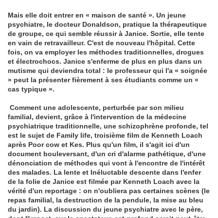
Mais elle doit entrer en « maison de santé ». Un jeune
psychiatre, le docteur Donaldson, pratique la thérapeutique
de groupe, ce qui semble réussir à Janice. Sortie, elle tente
en vain de retravailleur. C'est de nouveau l'hôpital. Cette
fois, on va employer les méthodes traditionnelles, drogues
et électrochocs. Janice s'enferme de plus en plus dans un
mutisme qui deviendra total : le professeur qui l'a « soignée
» peut la présenter fièrement à ses étudiants comme un «
cas typique ».
Comment une adolescente, perturbée par son milieu
familial, devient, grâce à l'intervention de la médecine
psychiatrique traditionnelle, une schizophrène profonde, tel
est le sujet de Family life, troisième film de Kenneth Loach
après Poor cow et Kes. Plus qu'un film, il s'agit ici d'un
document bouleversant, d'un cri d'alarme pathétique, d'une
dénonciation de méthodes qui vont à l'encontre de l'intérêt
des malades. La lente et Inéluctable descente dans l'enfer
de la folie de Janice est filmée par Kenneth Loach avec la
vérité d'un reportage : on n'oubliera pas certaines scènes (le
repas familial, la destruction de la pendule, la mise au bleu
du jardin). La discussion du jeune psychiatre avec le père,