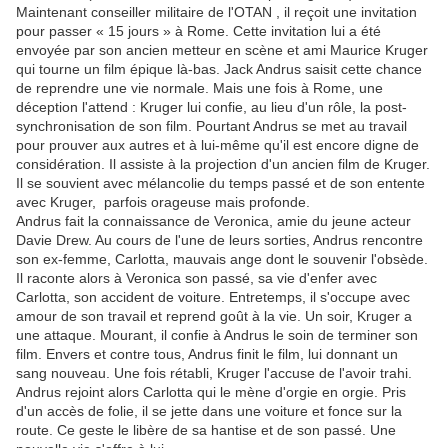
Maintenant conseiller militaire de l'OTAN
, il reçoit une invitation
pour passer « 15 jours » à Rome. Cette invitation lui a été
envoyée par son ancien metteur en scène et ami Maurice Kruger
qui tourne un film
épique
là-bas. Jack Andrus saisit cette chance
de reprendre une vie normale. Mais une fois à Rome, une
déception l'attend : Kruger lui confie, au lieu d'un rôle, la post-
synchronisation de son film. Pourtant Andrus se met au travail
pour prouver aux autres et à lui-même qu'il est encore digne de
considération. Il assiste à la projection d'un ancien film de Kruger.
Il se souvient avec mélancolie du temps passé et de son entente
avec Kruger, parfois orageuse mais profonde.
Andrus fait la connaissance de Veronica, amie du jeune acteur
Davie Drew. Au cours de l'une de leurs sorties, Andrus rencontre
son ex-femme, Carlotta, mauvais ange dont le souvenir l'obsède.
Il raconte alors à Veronica son passé, sa vie d'enfer avec
Carlotta, son accident de voiture. Entretemps, il s'occupe avec
amour de son travail et reprend goût à la vie. Un soir, Kruger a
une attaque. Mourant, il confie à Andrus le soin de terminer son
film. Envers et contre tous, Andrus finit le film, lui donnant un
sang nouveau. Une fois rétabli, Kruger l'accuse de l'avoir trahi.
Andrus rejoint alors Carlotta qui le mène d'orgie en orgie. Pris
d'un accès de folie, il se jette dans une voiture et fonce sur la
route. Ce geste le libère de sa hantise et de son passé. Une