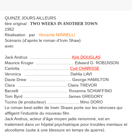
QUINZE JOURS AILLEURS
titre original :
TWO WEEKS IN ANOTHER TOWN
1962
Réalisation par
Vincente MINNELLI
Scénario (d'après le roman d'Irvin Shaw)
avec
Jack Andrus ...................................
Kirk DOUGLAS
Maurice Kruger ................................ Edward G. ROB1NSON
Carlotta .......................................
Cyd CHARISSE
Veronica ...................................... Dahlia LAVI
Davie Drew ................................... George HAMILTON
Clara ......................................... Claire TREVOR
Barzelli ....................................... Rosanna SCHIAFFINO
Tom Byrd ..................................... James GREGORY
Tucino (le producteur) ........................... Mino DORO
Le roman best-seller de Irwin Shaws porte sur les névroses qui
affligent l'industrie du nouveau film.
Jack Andrus, acteur d'
âge moyen
jadis renommé, est en
traitement dans un hôpital psychiatrique pour troubles mentaux et
alcoolisme (
suite à une blessure en temps de guerre)
.