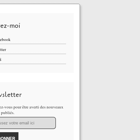
vez-moi
cebook
tter
S
sletter
z-vous pour être averti des nouveaux
s publiés.