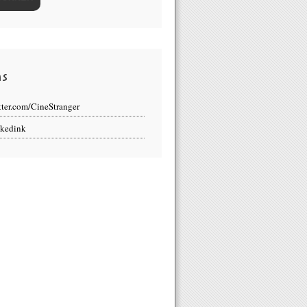
ns
tter.com/CineStranger
kedink