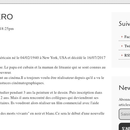
ERO
Sui
, 18:25pm
Fa
Twi
RS
icain né le 04/02/1940 à New York, USA et décédé le 16/07/2017
ue. Le papa est cubain et la maman de lituanie qui se sont connus au
ouvreur.
nt au cinéma.Il a toujours voulu être réalisateur depuis qu'il a vu le
 astuces cinématographiques.
New
tudier pendant 3 ans la peinture et le dessin. Puis inscription dans
e 2 ans. Mais il aura rencontré des collègues qui deviendront ses
Abonne
taires. Ils voudront alors réaliser un film commercial avec l'aide
article
Email
 des morts vivants" en noir et blanc.Ce sera le début d'une nouvelle