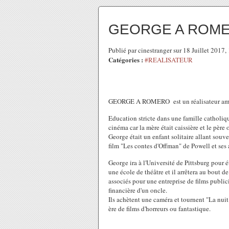
GEORGE A ROM
Publié par cinestranger sur 18 Juillet 2017
Catégories :
#REALISATEUR
GEORGE A ROMERO est un réalisateur amér
Education stricte dans une famille catholiq
cinéma car la mère était caissière et le père 
George était un enfant solitaire allant souve
film "Les contes d'Offman" de Powell et ses
George ira à l'Université de Pittsburg pour é
une école de théâtre et il arrêtera au bout d
associés pour une entreprise de films publici
financière d'un oncle.
Ils achètent une caméra et tournent "La nuit
ère de films d'horreurs ou fantastique.