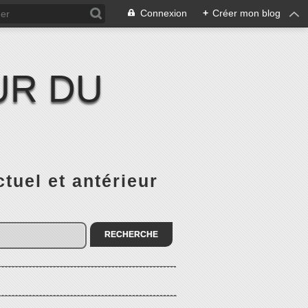
Connexion
+
Créer mon blog
UR DU
el et antérieur