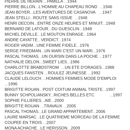
PIERRE DE HERAIN ...PAMELA ...1944
PIERRE BILLON...L'HOMME AU CHAPEAU ROND ...1946
JEAN BOYER...LES AVENTURES DE CASANOVA ...1947
JEAN STELLI...ROUTE SANS ISSUE ...1948
HENRI DECOIN...ENTRE ONZE HEURES ET MINUIT...1948
BERNARD DE LATOUR...DU GUESCLIN...1948
MICHEL DEVILLE...LE MOUTON ENRAGE...1964
ANDRE CAYATTE...VERDICT...1974
ROGER VADIM...UNE FEMME FIDELE...1976
SERGE FRIEDMAN...UN MARI C'EST UN MARI...1976
PASCAL THOMAS...UN OURSIN DANS LA POCHE ...1977
NATHALIE DELON...SWEET LIES...1986
CHARLOTTE BRABDSTROM ...UN ETE D'ORAGES...1988
JACQUES FANSTEN ...ROULEZ JEUNESSE ...1992
CLAUDE LELOUCH ...HOMMES FEMMES MODE D'EMPLOI
...1996
BRIGITTE ROUAN...POST COITUM ANIMAL TRISTE...1997
BUNNY SCHPOLIANSKY...RICHES BELLES ETC ...1997
SOPHIE FILLIERES...AIE...2000
BRIGITTE ROUAN ...TRAVAUX ...2005
PASCAL THOMAS...LE GRAND APPARTEMENT...2006
LAURE MARSAC...LE QUATRIEME MORCEAU DE LA FEMME
COUPEE EN TROIS ...2007
MONA ACHACHE...LE HERISSON...2009