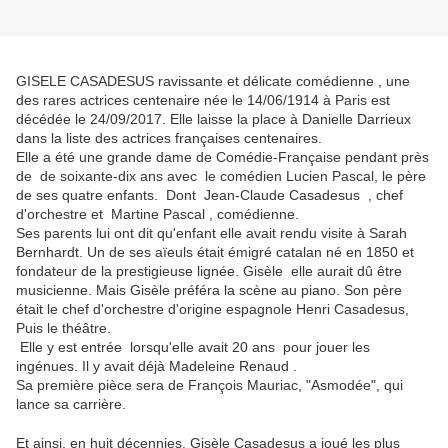
GISELE CASADESUS ravissante et délicate comédienne , une
des rares actrices centenaire née le 14/06/1914 à Paris est
décédée le 24/09/2017. Elle laisse la place à Danielle Darrieux
dans la liste des actrices françaises centenaires.
Elle a été une grande dame de Comé­die-Française pendant près
de de soixante-dix ans avec le comé­dien Lucien Pascal, le père
de ses quatre enfants. Dont Jean-Claude Casadesus , chef
d'orchestre et Martine Pascal , comédienne.
Ses parents lui ont dit qu'enfant elle avait rendu visite à Sarah
Bernhardt. Un de ses aïeuls était émigré catalan né en 1850 et
fondateur de la prestigieuse lignée. Gisèle elle aurait dû être
musicienne. Mais Gisèle préféra la scène au piano. Son père
était le chef d'orchestre d'origine espagnole Henri Casadesus,
Puis le théâtre.
Elle y est entrée lorsqu'elle avait 20 ans pour jouer les
ingénues. Il y avait déjà Madeleine Renaud .
Sa première pièce sera de François Mauriac, "Asmodée", qui
lance sa carrière.
Et ainsi, en huit décennies, Gisèle Casadesus a joué les plus