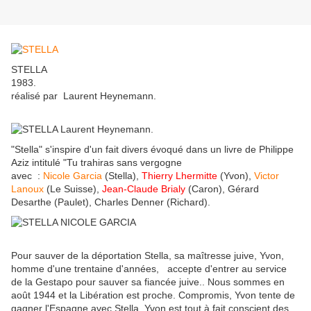
STELLA
1983.
réalisé par Laurent Heynemann.
"Stella" s'inspire d'un fait divers évoqué dans un livre de Philippe
Aziz intitulé "Tu trahiras sans vergogne
avec :
Nicole Garcia
(Stella),
Thierry Lhermitte
(Yvon),
Victor
Lanoux
(Le Suisse),
Jean-Claude Brialy
(Caron), Gérard
Desarthe (Paulet), Charles Denner (Richard).
Pour sauver de la déportation Stella, sa maîtresse juive, Yvon,
homme d'une trentaine d'années, accepte d'entrer au service
de la Gestapo pour sauver sa fiancée juive.. Nous sommes en
août 1944 et la Libération est proche. Compromis, Yvon tente de
gagner l'Espagne avec Stella. Yvon est tout à fait conscient des