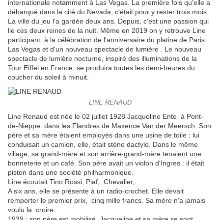
internationale notamment à Las Vegas. La première fois qu'elle a
débarqué dans la cité du Nevada, c'était pour y rester trois mois.
La ville du jeu l'a gardée deux ans. Depuis, c'est une passion qui
lie ces deux reines de la nuit. Même en 2019 on y retrouve Line
participant à la célébration de l'anniversaire du platine de Paris
Las Vegas et d'un nouveau spectacle de lumière . Le nouveau
spectacle de lumière nocturne, inspiré des illuminations de la
Tour Eiffel en France, se produira toutes les demi-heures du
coucher du soleil à minuit.
LINE RENAUD
Line Renaud est née le 02 juillet 1928 Jacqueline Ente à Pont-
de-Nieppe. dans les Flandres de Maxence Van der Meersch. Son
père et sa mère étaient employés dans une usine de toile : lui
conduisait un camion, elle, était sténo dactylo. Dans le même
village, sa grand-mère et son arrière-grand-mère tenaient une
bonneterie et un café. Son père avait un violon d'Ingres : il était
piston dans une société philharmonique.
Line écoutait Tino Rossi, Piaf, Chevalier,.
A six ans, elle se présente à un radio-crochet. Elle devait
remporter le premier prix, cinq mille francs. Sa mère n'a jamais
voulu la croire.
1939 : son père est mobilisé. Jacqueline et sa mère se sont