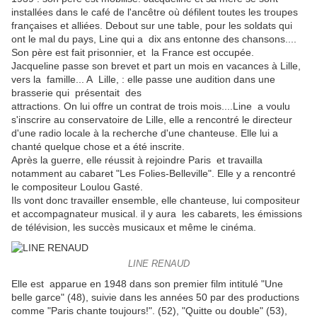
installées dans le café de l'ancêtre où défilent toutes les troupes
françaises et alliées. Debout sur une table, pour les soldats qui
ont le mal du pays, Line qui a dix ans entonne des chansons....
Son père est fait prisonnier, et la France est occupée.
Jacqueline passe son brevet et part un mois en vacances à Lille,
vers la famille... A Lille, : elle passe une audition dans une
brasserie qui présentait des
attractions. On lui offre un contrat de trois mois....Line a voulu
s'inscrire au conservatoire de Lille, elle a rencontré le directeur
d'une radio locale à la recherche d'une chanteuse. Elle lui a
chanté quelque chose et a été inscrite.
Après la guerre, elle réussit à rejoindre Paris et travailla
notamment au cabaret "Les Folies-Belleville". Elle y a rencontré
le compositeur Loulou Gasté.
Ils vont donc travailler ensemble, elle chanteuse, lui compositeur
et accompagnateur musical. il y aura les cabarets, les émissions
de télévision, les succès musicaux et même le cinéma.
LINE RENAUD
Elle est apparue en 1948 dans son premier film intitulé "Une
belle garce" (48), suivie dans les années 50 par des productions
comme "Paris chante toujours!". (52), "Quitte ou double" (53),