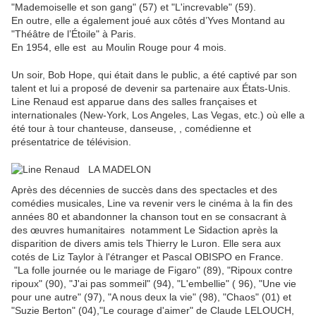
"Mademoiselle et son gang" (57) et "L'increvable" (59).
En outre, elle a également joué aux côtés d’Yves Montand au
"Théâtre de l’Étoile" à Paris.
En 1954, elle est au Moulin Rouge pour 4 mois.
Un soir, Bob Hope, qui était dans le public, a été captivé par son
talent et lui a proposé de devenir sa partenaire aux États-Unis.
Line Renaud est apparue dans des salles françaises et
internationales (New-York, Los Angeles, Las Vegas, etc.) où elle a
été tour à tour chanteuse, danseuse, , comédienne et
présentatrice de télévision.
Après des décennies de succès dans des spectacles et des
comédies musicales, Line va revenir vers le cinéma à la fin des
années 80 et abandonner la chanson tout en se consacrant à
des œuvres humanitaires notamment Le Sidaction après la
disparition de divers amis tels Thierry le Luron. Elle sera aux
cotés de Liz Taylor à l'étranger et Pascal OBISPO en France.
"La folle journée ou le mariage de Figaro" (89), "Ripoux contre
ripoux" (90), "J'ai pas sommeil" (94), "L'embellie" ( 96), "Une vie
pour une autre" (97), "A nous deux la vie" (98), "Chaos" (01) et
"Suzie Berton" (04),"Le courage d'aimer" de Claude LELOUCH,