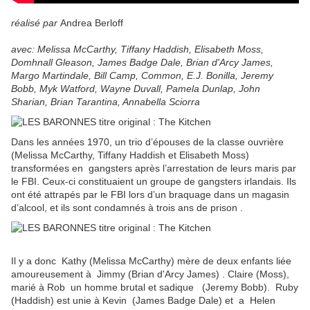
réalisé par
Andrea Berloff
avec: Melissa McCarthy, Tiffany Haddish, Elisabeth Moss,
Domhnall Gleason, James Badge Dale, Brian d'Arcy James,
Margo Martindale, Bill Camp, Common, E.J. Bonilla, Jeremy
Bobb, Myk Watford, Wayne Duvall, Pamela Dunlap, John
Sharian, Brian Tarantina, Annabella Sciorra
Dans les années 1970, u
n trio d’épouses de la classe ouvrière
(Melissa McCarthy, Tiffany Haddish et Elisabeth Moss)
transformées en
gangsters après l’arrestation de leurs maris par
le FBI. Ceux-ci constituaient un groupe de gangsters irlandais. I
ls
ont été attrapés par le FBI lors d’un braquage dans un magasin
d’alcool, et ils sont condamnés à trois ans de prison
.
Il y a donc Kathy (Melissa McCarthy)
mère de deux enfants
liée
amoureusement à Jimmy (Brian d'Arcy James) . Claire (Moss),
marié à Rob un homme brutal et sadique (Jeremy Bobb). Ruby
(Haddish) est unie à Kevin (James Badge Dale) et a Helen