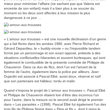
mieux pour minimiser l'affaire (ne sachant pas que Valeria est
enceinte de son enfant) mais il a bien plus à se soucier du
moment où les deux sont affectés à leur mission la plus
dangereuse à ce jour ...
« L'amour aux trousses » est une nouvelle déclinaison d'un genre
qui a fait florès dans les années 1980, avec Pierre Richard et
Gérard Depardieu, le « buddy-movie » ou l'impossible tandem
formé par un personnage et son exact opposé, prétexte à des
situations conflictuelles hilarantes et souvent burlesques, qui sont
également le combustible de la présente comédie de Philippe de
Chauveron. Dans ce duo de flics, dont l'un est l'amant de la
femme de l'autre, également dans la police par ailleurs, Jean
Dujardin est associé à Pascal Elbé, aussi doux, réservé et naïf
que son partenaire est hâbleur, tordu et malin.
Quand s'imposa le projet de L'amour aux trousses », Pascal Elbé
et Philippe de Chauveron étaient loin d'être des inconnus l'un
pour l'autre, dans la mesure où le second avait dirigé le premier
dans « Les parasites » (1998). Pascal Elbé fut également l'un des
trois fils de Philippe Noiret dans « Père et fils », dont il signa le