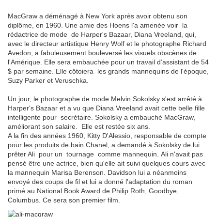
MacGraw a déménagé à New York après avoir obtenu son
diplôme, en 1960. Une amie des Hoens l'a amenée voir la
rédactrice de mode de Harper's Bazaar, Diana Vreeland, qui,
avec le directeur artistique Henry Wolf et le photographe Richard
Avedon, a fabuleusement bouleversé les visuels obscènes de
l'Amérique. Elle sera embauchée pour
un travail d’assistant de 54
$ par semaine. Elle côtoiera les grands mannequins de l'époque,
Suzy Parker et Veruschka.
Un jour, le photographe de mode Melvin Sokolsky s'est arrêté à
Harper's Bazaar
et a vu que Diana Vreeland avait cette belle fille
intelligente pour secrétaire. Sokolsky a embauché MacGraw,
améliorant son salaire. Elle est restée six ans.
A la fin des années 1960, Kitty D'Alessio, responsable de compte
pour les produits de bain Chanel, a demandé à Sokolsky de lui
prêter Ali pour un tournage comme mannequin.
Ali n'avait pas
pensé être une actrice, bien qu'elle ait suivi quelques cours avec
la mannequin Marisa Berenson. Davidson lui a néanmoins
envoyé des coups de fil et lui a donné l'adaptation du roman
primé au National Book Award de Philip Roth, Goodbye,
Columbus. Ce sera son premier film.