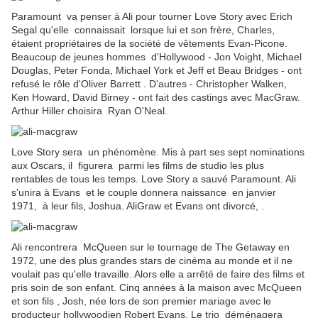
Paramount va penser à Ali pour tourner Love Story avec Erich
Segal qu'elle connaissait lorsque lui et son frère, Charles,
étaient propriétaires de la société de vêtements Evan-Picone.
Beaucoup de jeunes hommes d'Hollywood - Jon Voight, Michael
Douglas, Peter Fonda, Michael York et Jeff et Beau Bridges - ont
refusé le rôle d'Oliver Barrett . D'autres - Christopher Walken,
Ken Howard, David Birney - ont fait des castings avec MacGraw.
Arthur Hiller choisira Ryan O'Neal.
Love Story sera un phénomène. Mis à part ses sept nominations
aux Oscars, il figurera parmi les films de studio les plus
rentables de tous les temps.
Love Story a sauvé Paramount. Ali
s'unira à Evans et le couple donnera naissance en janvier
1971, à leur fils, Joshua. Ali
Graw et Evans ont divorcé, .
Ali rencontrera McQueen sur le tournage de The Getaway en
1972, une des plus grandes stars de cinéma au monde et il ne
voulait pas qu'elle travaille. Alors elle a arrêté de faire des films et
pris soin de son enfant. Cinq années à la maison avec McQueen
et son fils , Josh, née lors de son premier mariage avec le
producteur hollywoodien Robert Evans.
Le trio déménagera