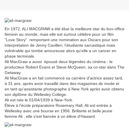
En 1972,
ALI MACGRAW
a été élue la meilleure star du box-office
féminin au monde, mais elle est surtout célèbre pour un film
"
Love Story" remportant une nomination aux Oscars pour son
interprétation de Jenny Cavilleri, l'étudiante sarcastique mais
vulnérable qui tombe amoureuse alors qu'elle a un cancer en
phase terminale.
Ali MacGraw a aussi épousé deux légendes du cinéma - le
producteur Robert Evans et Steve McQueen, sa co-star dans The
Getaway
Ali MacGraw
a en fait commencé sa carrière d'actrice assez tard,
à 31 ans, après avoir travaillé dans des magazines de mode et
en tant qu'assistante photographe à New York après avoir obtenu
son diplôme du Wellesley College.
Ali est née le 01/04/1939 à New-York.
Élève à l'école préparatoire Rosemary Hall, Ali est entrée à
Wellesley avec une bourse en 1956. Brillante et belle jeune
femme Ali , elle s'est fiancée à un élève d'Haward.