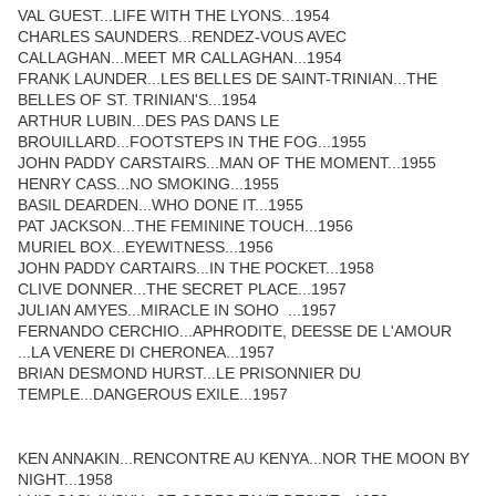
VAL GUEST...LIFE WITH THE LYONS...1954
CHARLES SAUNDERS...RENDEZ-VOUS AVEC
CALLAGHAN...MEET MR CALLAGHAN...1954
FRANK LAUNDER...LES BELLES DE SAINT-TRINIAN...THE
BELLES OF ST. TRINIAN'S...1954
ARTHUR LUBIN...DES PAS DANS LE
BROUILLARD...FOOTSTEPS IN THE FOG...1955
JOHN PADDY CARSTAIRS...MAN OF THE MOMENT...1955
HENRY CASS...NO SMOKING...1955
BASIL DEARDEN...WHO DONE IT...1955
PAT JACKSON...THE FEMININE TOUCH...1956
MURIEL BOX...EYEWITNESS...1956
JOHN PADDY CARTAIRS...IN THE POCKET...1958
CLIVE DONNER...THE SECRET PLACE...1957
JULIAN AMYES...MIRACLE IN SOHO ...1957
FERNANDO CERCHIO...APHRODITE, DEESSE DE L'AMOUR
...LA VENERE DI CHERONEA...1957
BRIAN DESMOND HURST...LE PRISONNIER DU
TEMPLE...DANGEROUS EXILE...1957
KEN ANNAKIN...RENCONTRE AU KENYA...NOR THE MOON BY
NIGHT...1958