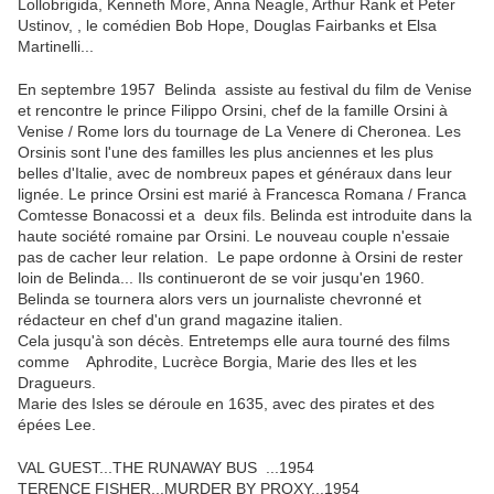
Lollobrigida, Kenneth More, Anna Neagle, Arthur Rank et Peter
Ustinov, , le comédien Bob Hope, Douglas Fairbanks et Elsa
Martinelli...
En septembre 1957 Belinda assiste au festival du film de Venise
et rencontre le prince Filippo Orsini, chef de la famille Orsini à
Venise / Rome lors du tournage de La Venere di Cheronea. Les
Orsinis sont l'une des familles les plus anciennes et les plus
belles d'Italie, avec de nombreux papes et généraux dans leur
lignée. Le prince Orsini est marié à Francesca Romana / Franca
Comtesse Bonacossi et a deux fils. Belinda est introduite dans la
haute société romaine par Orsini. Le nouveau couple
n'essaie
pas de cacher leur relation
.
Le pape ordonne à Orsini de rester
loin de Belinda
... Ils continueront de se voir jusqu'en 1960.
Belinda se tournera alors vers un
journaliste chevronné et
rédacteur en chef d'un grand magazine italien.
Cela jusqu'à son décès. Entretemps elle aura tourné des films
comme Aphrodite, Lucrèce Borgia, Marie des Iles et les
Dragueurs.
Marie des Isles
se déroule en 1635, avec des pirates et des
épées
Lee.
VAL GUEST...THE RUNAWAY BUS ...1954
TERENCE FISHER...MURDER BY PROXY...1954