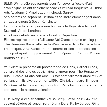
BELINDA
harcèle ses parents pour l'envoyer à l'école d'art
dramatique. Ils ont finalement cédé et Belinda fréquente la Tudor
Arts Academy à Minehead / Hindhead, Surrey.
Ses parents se séparent. Belinda et sa mère emménagent dans
un appartement à South Kensington.
La future actrice remporte une bourse à la Royal Academy of
Dramatic Art de Londres
et fait ses débuts sur scène à Point of Departure.
Elle est repérée par le réalisateur Val Guest pour le casting pour
The Runaway Bus et elle se lie d'amitié avec la collègue actrice
britannique Anna Kashfi. Pour économiser des dépenses, les
deux partagent un appartement. Anna épousera l'acteur Marlon
Brando en 1957.
Val Guest la présente au photographe de Rank, Cornel Lucas,
qui prend des photos publicitaires glamour pour The Runaway
Bus. Lucas a 14 ans son aîné. Ils tombent follement amoureux et
se fiancent. Ils divorceront en 1959.
Elle fait un autre film pour
Val Guest et la maison de production Rank lui offre un contrat de
sept ans, elle accepte volontiers.
L'US Navy la choisit comme «Miss Deep Ocean of 1954». elle
devient célèbre et rencontrera Diana Dors, Kathy Jurado, Gina