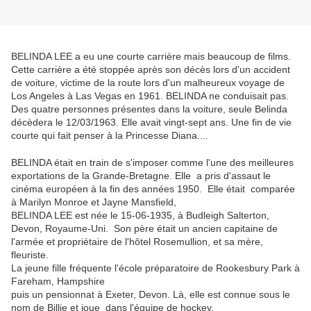
BELINDA LEE a eu une courte carrière mais beaucoup de films.
Cette carrière a été stoppée après son décès lors d'un accident
de voiture,
victime de la route lors d'un malheureux voyage de
Los Angeles à Las Vegas en 1961.
BELINDA
ne conduisait pas.
Des quatre personnes présentes dans la voiture, seule Belinda
décèdera le 12/03/1963. Elle avait vingt-sept ans. Une fin de vie
courte qui fait penser à la Princesse Diana....
BELINDA
était en train de s'imposer comme l'une des meilleures
exportations de la Grande-Bretagne. Elle
a pris d'assaut le
cinéma européen à la fin des années 1950.
Elle était comparée
à Marilyn Monroe et Jayne Mansfield,
BELINDA LEE est née le 15-06-1935, à Budleigh Salterton,
Devon, Royaume-Uni.
Son père était un ancien capitaine de
l'armée et propriétaire de l'hôtel Rosemullion, et sa mère,
fleuriste.
La jeune fille fréquente l'école préparatoire de Rookesbury Park à
Fareham, Hampshire
puis un pensionnat à Exeter, Devon. Là, elle est connue sous le
nom de Billie et joue dans l'équipe de hockey.