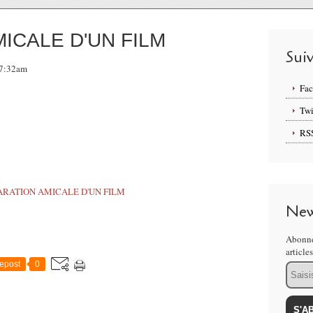
ICALE D'UN FILM
Sui
 07:32am
Fa
Twi
RS
New
Abonne
article
epost
0
Email