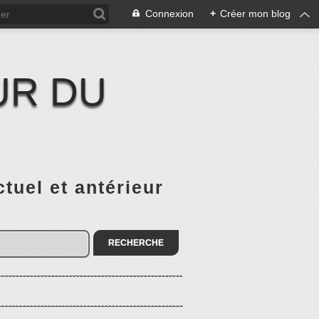
Connexion
+
Créer mon blog
UR DU
el et antérieur