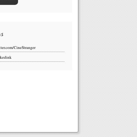
ns
tter.com/CineStranger
kedink