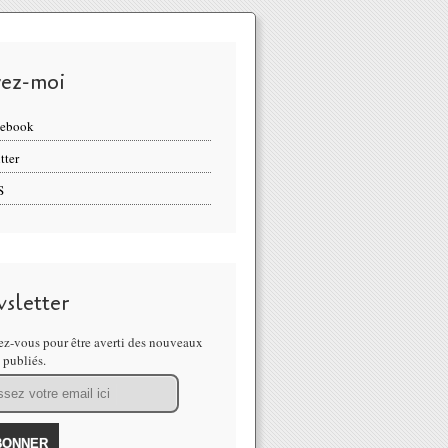
vez-moi
cebook
tter
S
sletter
z-vous pour être averti des nouveaux
s publiés.