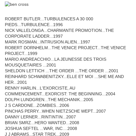
ROBERT BUTLER...TURBULENCES A 30 000
PIEDS...TURBULENCE...1996
NICK VALLELONGA...CHARMANTE PROMOTION...THE
CORPORATE LADDER...1997
MARK ROSMAN...INTRUSION ALIEN...1997
ROBERT DORNHELM...THE VENICE PROJECT...THE VENICE
PROJECT...1999
MARIO ANDREACCHIO...LA JEUNESSE DES TROIS
MOUSQUETAIRES ...2001
SHELDON LETTICH ...THE ORDER ...THE ORDER ...2001
REINHARD SCHWABENITZKY...ELLE ET MOI ...SHE ME AND
HER...2001
RENNY HARLIN...L'EXORCISTE, AU
COMMENCEMENT...EXORCIST: THE BEGINNING...2004
DOLPH LUNDGREN...THE MECHANIK...2005
J S CARDONE...ZOMBIES...2006
PINCHAS PERRY...WHEN NIETZSCHE WEPT...2007
DANNY LERNER...RINTINTIN...2007
BRIAN SMRZ...HERO WANTED...2008
JOSHUA SEFTEL ...WAR, INC....2008
J J ABRAMS...STAR TREK...2009