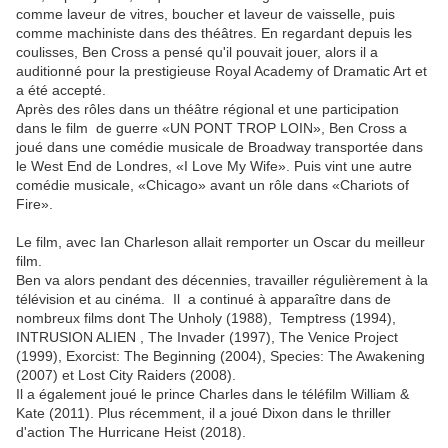
comme laveur de vitres, boucher et laveur de vaisselle, puis
comme machiniste dans des théâtres.
En regardant depuis les
coulisses, Ben Cross a pensé qu'il pouvait jouer, alors il a
auditionné pour la prestigieuse Royal Academy of Dramatic Art et
a été accepté.
Après des rôles dans un théâtre régional et une participation
dans le film de guerre «
UN PONT TROP LOIN
», Ben Cross a
joué dans une comédie musicale de Broadway transportée dans
le West End de Londres, «I Love My Wife».
Puis vint une autre
comédie musicale, «Chicago» avant un rôle dans «Chariots of
Fire».
Le film, avec Ian Charleson allait remporter un Oscar du meilleur
film.
Ben va alors p
endant des décennies, travailler régulièrement à la
télévision et au cinéma.
Il
a continué à apparaître dans de
nombreux films dont The Unholy (1988), Temptress (1994),
INTRUSION ALIEN ,
The Invader (1997), The Venice Project
(1999), Exorcist: The Beginning (2004), Species: The Awakening
(2007) et Lost City Raiders (2008).
Il a également joué le prince Charles dans le téléfilm William &
Kate (2011). Plus récemment, il a joué Dixon dans le thriller
d'action The Hurricane Heist (2018).