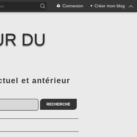
Connexion
+
Créer mon blog
UR DU
el et antérieur