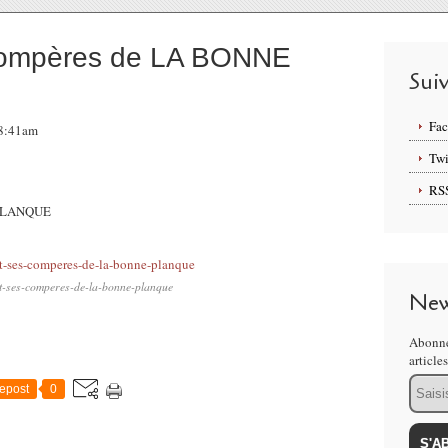
compères de LA BONNE
Sui
Fa
08:41am
Twi
RS
 PLANQUE
et-ses-comperes-de-la-bonne-planque
New
Abonne
article
Email
epost
0