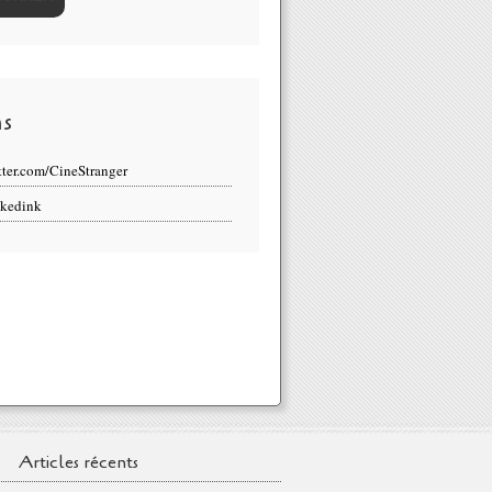
ns
tter.com/CineStranger
kedink
Articles récents