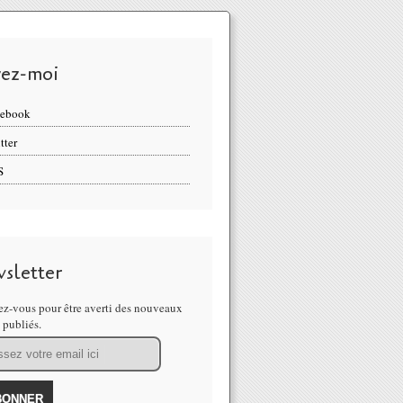
vez-moi
cebook
tter
S
sletter
z-vous pour être averti des nouveaux
s publiés.