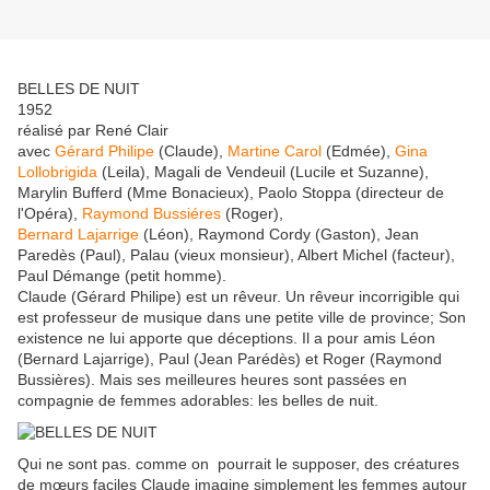
BELLES DE NUIT
1952
réalisé par René Clair
avec
Gérard Philipe
(Claude),
Martine Carol
(Edmée),
Gina
Lollobrigida
(Leila), Magali de Vendeuil (Lucile et Suzanne),
Marylin Bufferd (Mme Bonacieux), Paolo Stoppa (directeur de
l'Opéra),
Raymond Bussiéres
(Roger),
Bernard Lajarrige
(Léon), Raymond Cordy (Gaston), Jean
Paredès (Paul), Palau (vieux monsieur), Albert Michel (facteur),
Paul Démange (petit homme).
Claude (Gérard Philipe) est un rêveur. Un rêveur incorrigible qui
est professeur de musique dans une petite ville de province; Son
existence ne lui apporte que déceptions. Il a pour amis Léon
(Bernard Lajarrige), Paul (Jean Parédès) et Roger (Raymond
Bussières). Mais ses meilleures heures sont passées en
compagnie de femmes adorables: les belles de nuit.
Qui ne sont pas. comme on pourrait le supposer, des créatures
de mœurs faciles Claude imagine simplement les femmes autour