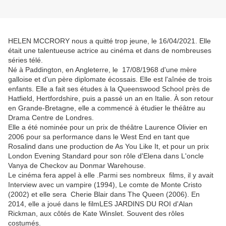
HELEN MCCRORY nous a quitté trop jeune, le 16/04/2021. Elle
était une talentueuse actrice au cinéma et dans de nombreuses
séries télé.
Né à Paddington, en Angleterre, le 17/08/1968 d'une mère
galloise et d'un père diplomate écossais.
Elle est l'aînée de trois
enfants.
Elle a fait ses études à la Queenswood School près de
Hatfield, Hertfordshire, puis a passé un an en Italie.
À son retour
en Grande-Bretagne, elle a commencé à étudier le théâtre au
Drama Centre de Londres.
Elle a été nominée pour un prix de théâtre Laurence Olivier en
2006 pour sa performance dans le West End en tant que
Rosalind dans une production de As You Like It, et pour un prix
London Evening Standard pour son rôle d'Elena dans L'oncle
Vanya de Checkov au Donmar Warehouse.
Le cinéma fera appel à elle .
Parmi ses nombreux films, il y avait
Interview avec un vampire (1994), Le comte de Monte Cristo
(2002) et elle sera Cherie Blair dans The Queen (2006).
En
2014, elle a joué dans le film
LES JARDINS DU ROI
d'Alan
Rickman, aux côtés de Kate Winslet. Souvent des rôles
costumés.