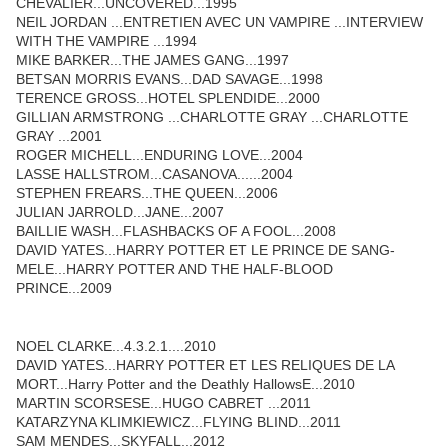
CHEVALIER...UNCOVERED...1995
NEIL JORDAN ...ENTRETIEN AVEC UN VAMPIRE ...INTERVIEW
WITH THE VAMPIRE ...1994
MIKE BARKER...THE JAMES GANG...1997
BETSAN MORRIS EVANS...DAD SAVAGE...1998
TERENCE GROSS...HOTEL SPLENDIDE...2000
GILLIAN ARMSTRONG ...CHARLOTTE GRAY ...CHARLOTTE
GRAY ...2001
ROGER MICHELL...ENDURING LOVE...2004
LASSE HALLSTROM...CASANOVA......2004
STEPHEN FREARS...THE QUEEN...2006
JULIAN JARROLD...JANE...2007
BAILLIE WASH...FLASHBACKS OF A FOOL...2008
DAVID YATES...HARRY POTTER ET LE PRINCE DE SANG-
MELE...HARRY POTTER AND THE HALF-BLOOD
PRINCE...2009
NOEL CLARKE...4.3.2.1....2010
DAVID YATES...HARRY POTTER ET LES RELIQUES DE LA
MORT...Harry Potter and the Deathly HallowsE...2010
MARTIN SCORSESE...HUGO CABRET ...2011
KATARZYNA KLIMKIEWICZ...FLYING BLIND...2011
SAM MENDES...SKYFALL...2012