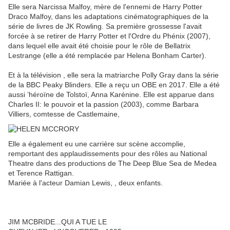
Elle sera
Narcissa Malfoy, mère de l'ennemi de Harry Potter
Draco Malfoy, dans les adaptations cinématographiques de la
série de livres de JK Rowling.
Sa première grossesse l'avait
forcée à se retirer de Harry Potter et l'Ordre du Phénix (2007),
dans lequel elle avait été choisie pour le rôle de Bellatrix
Lestrange (elle a été remplacée par Helena Bonham Carter).
Et à la télévision , elle sera la
matriarche Polly Gray dans la série
de la BBC Peaky Blinders.
Elle a reçu un OBE en 2017. Elle a été
aussi
’héroïne de Tolstoï, Anna Karénine.
Elle est apparue dans
Charles II: le pouvoir et la passion (2003), comme Barbara
Villiers, comtesse de Castlemaine,
Elle a également eu une carrière sur scène accomplie,
remportant des applaudissements pour des rôles au National
Theatre dans des productions de The Deep Blue Sea de Medea
et Terence Rattigan.
Mariée à
l'acteur Damian Lewis, , deux enfants.
JIM MCBRIDE...QUI A TUE LE