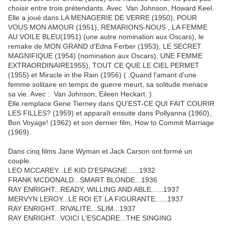
choisir entre trois prétendants. Avec Van Johnson, Howard Keel.
Elle a joué dans LA MENAGERIE DE VERRE (1950), POUR
VOUS MON AMOUR (1951), REMARIONS-NOUS , LA FEMME
AU VOILE BLEU(1951) (une autre nomination aux Oscars), le
remake de MON GRAND d'Edna Ferber (1953), LE SECRET
MAGNIFIQUE (1954) (nomination aux Oscars), UNE FEMME
EXTRAORDINAIRE1955), TOUT CE QUE LE CIEL PERMET
(1955) et Miracle in the Rain (1956) ( .Quand l'amant d'une
femme solitaire en temps de guerre meurt, sa solitude menace
sa vie. Avec : Van Johnson, Eileen Heckart. )
Elle remplace Gene Tierney dans QU'EST-CE QUI FAIT COURIR
LES FILLES? (1959) et apparaît ensuite dans Pollyanna (1960),
Bon Voyage! (1962) et son dernier film, How to Commit Marriage
(1969).
Dans cinq films Jane Wyman et Jack Carson ont formé un
couple.
LEO MCCAREY...LE KID D'ESPAGNE......1932
FRANK MCDONALD...SMART BLONDE...1936
RAY ENRIGHT...READY, WILLING AND ABLE......1937
MERVYN LEROY...LE ROI ET LA FIGURANTE......1937
RAY ENRIGHT...RIVALITE...SLIM...1937
RAY ENRIGHT...VOICI L'ESCADRE...THE SINGING