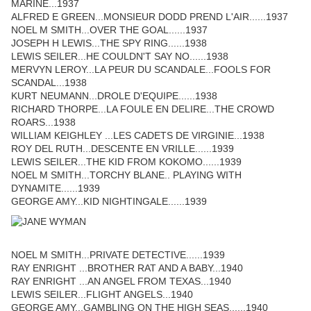
MARINE...1937
ALFRED E GREEN...MONSIEUR DODD PREND L'AIR......1937
NOEL M SMITH...OVER THE GOAL......1937
JOSEPH H LEWIS...THE SPY RING......1938
LEWIS SEILER...HE COULDN'T SAY NO......1938
MERVYN LEROY...LA PEUR DU SCANDALE...FOOLS FOR
SCANDAL...1938
KURT NEUMANN...DROLE D'EQUIPE......1938
RICHARD THORPE...LA FOULE EN DELIRE...THE CROWD
ROARS...1938
WILLIAM KEIGHLEY ...LES CADETS DE VIRGINIE...1938
ROY DEL RUTH...DESCENTE EN VRILLE......1939
LEWIS SEILER...THE KID FROM KOKOMO......1939
NOEL M SMITH...TORCHY BLANE.. PLAYING WITH
DYNAMITE......1939
GEORGE AMY...KID NIGHTINGALE......1939
NOEL M SMITH...PRIVATE DETECTIVE......1939
RAY ENRIGHT ...BROTHER RAT AND A BABY...1940
RAY ENRIGHT ...AN ANGEL FROM TEXAS...1940
LEWIS SEILER...FLIGHT ANGELS...1940
GEORGE AMY...GAMBLING ON THE HIGH SEAS......1940