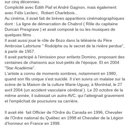
sur cinq décennies.
Complicité avec Édith Piaf et André Gagnon, mais également
avec Félix Leclerc, Robert Charlebois...
Au cinéma, il avait fait de brèves apparitions cinématographiques
dont : La ligne de démarcation de Chabrol ( Rôle du capitaine
Duncan Presgrave ) et avait composé la ou les musiques de
quelques films .
Il avait aussi joué le rôle de Bozo dans la télésérie du Père
Ambroise Lafortune " Rodolphe ou le secret de la rivière perdue",
à partir de 1957.
Il avait participé à l'émission pour enfants Domino, proposant des
centaines de chansons aux tout-petits de l'époque. Et en 2004
"Star Académie".
L'artiste a connu de moments sombres, notamment en 1980,
quand son fils unique s'est suicidé. Il s'en suivra un malaise sur la
scène de la Maison de la culture Marie-Uguay, à Montréal, le 27
avril 2004 (un accident vasculaire cérébral ). Le 20 octobre de la
même année, il subissait un autre AVC, qui l'atteignait gravement
et l'empêchait de poursuivre sa carrière.
Il avait été fait Officier de l'Ordre du Canada en 1996, Chevalier
de l'Ordre national du Québec en 1998 et Chevalier de la Légion
d'honneur en France en 1998.