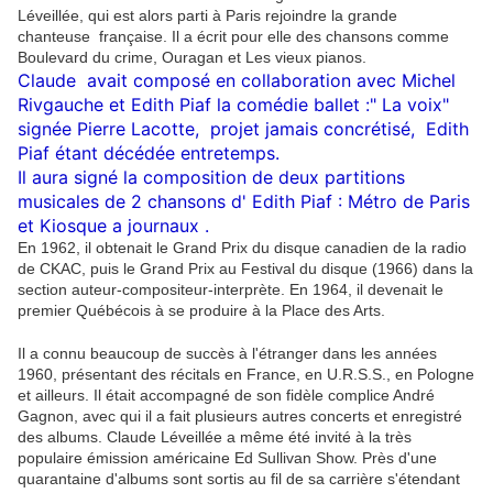
Léveillée, qui est alors parti à Paris rejoindre la grande
chanteuse française. Il a écrit pour elle des chansons comme
Boulevard du crime, Ouragan et Les vieux pianos.
Claude avait composé en collaboration avec Michel
Rivgauche et Edith Piaf la comédie ballet :" La voix"
signée Pierre Lacotte, projet jamais concrétisé, Edith
Piaf étant décédée entretemps.
Il aura signé la composition de deux partitions
musicales de 2 chansons d' Edith Piaf : Métro de Paris
et Kiosque a journaux .
En 1962, il obtenait le Grand Prix du disque canadien de la radio
de CKAC, puis le Grand Prix au Festival du disque (1966) dans la
section auteur-compositeur-interprète. En 1964, il devenait le
premier Québécois à se produire à la Place des Arts.
Il a connu beaucoup de succès à l'étranger dans les années
1960, présentant des récitals en France, en U.R.S.S., en Pologne
et ailleurs. Il était accompagné de son fidèle complice André
Gagnon, avec qui il a fait plusieurs autres concerts et enregistré
des albums. Claude Léveillée a même été invité à la très
populaire émission américaine Ed Sullivan Show. Près d'une
quarantaine d'albums sont sortis au fil de sa carrière s'étendant