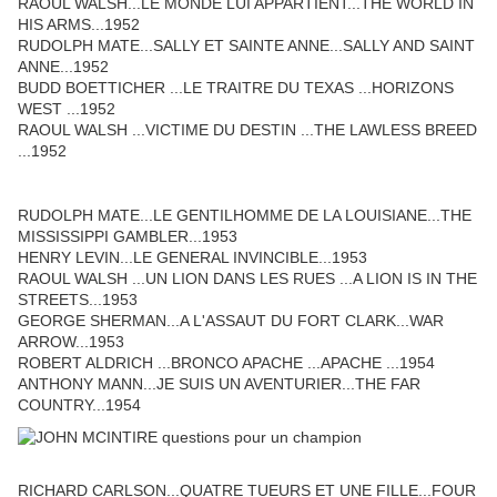
RAOUL WALSH...LE MONDE LUI APPARTIENT...THE WORLD IN
HIS ARMS...1952
RUDOLPH MATE...SALLY ET SAINTE ANNE...SALLY AND SAINT
ANNE...1952
BUDD BOETTICHER ...LE TRAITRE DU TEXAS ...HORIZONS
WEST ...1952
RAOUL WALSH ...VICTIME DU DESTIN ...THE LAWLESS BREED
...1952
RUDOLPH MATE...LE GENTILHOMME DE LA LOUISIANE...THE
MISSISSIPPI GAMBLER...1953
HENRY LEVIN...LE GENERAL INVINCIBLE...1953
RAOUL WALSH ...UN LION DANS LES RUES ...A LION IS IN THE
STREETS...1953
GEORGE SHERMAN...A L'ASSAUT DU FORT CLARK...WAR
ARROW...1953
ROBERT ALDRICH ...BRONCO APACHE ...APACHE ...1954
ANTHONY MANN...JE SUIS UN AVENTURIER...THE FAR
COUNTRY...1954
RICHARD CARLSON...QUATRE TUEURS ET UNE FILLE...FOUR