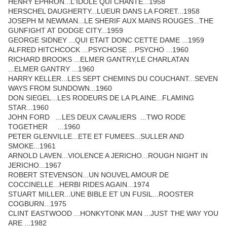
HENRY EPHRON...L'IDOLE QUI CHANTE...1958
HERSCHEL DAUGHERTY...LUEUR DANS LA FORET...1958
JOSEPH M NEWMAN...LE SHERIF AUX MAINS ROUGES...THE
GUNFIGHT AT DODGE CITY...1959
GEORGE SIDNEY ...QUI ETAIT DONC CETTE DAME ...1959
ALFRED HITCHCOCK ...PSYCHOSE ...PSYCHO ...1960
RICHARD BROOKS ...ELMER GANTRY,LE CHARLATAN
...ELMER GANTRY ...1960
HARRY KELLER...LES SEPT CHEMINS DU COUCHANT...SEVEN
WAYS FROM SUNDOWN...1960
DON SIEGEL...LES RODEURS DE LA PLAINE...FLAMING
STAR...1960
JOHN FORD ...LES DEUX CAVALIERS ...TWO RODE
TOGETHER ...1960
PETER GLENVILLE...ETE ET FUMEES...SULLER AND
SMOKE...1961
ARNOLD LAVEN...VIOLENCE A JERICHO...ROUGH NIGHT IN
JERICHO...1967
ROBERT STEVENSON...UN NOUVEL AMOUR DE
COCCINELLE...HERBI RIDES AGAIN...1974
STUART MILLER...UNE BIBLE ET UN FUSIL...ROOSTER
COGBURN...1975
CLINT EASTWOOD ...HONKYTONK MAN ...JUST THE WAY YOU
ARE ...1982