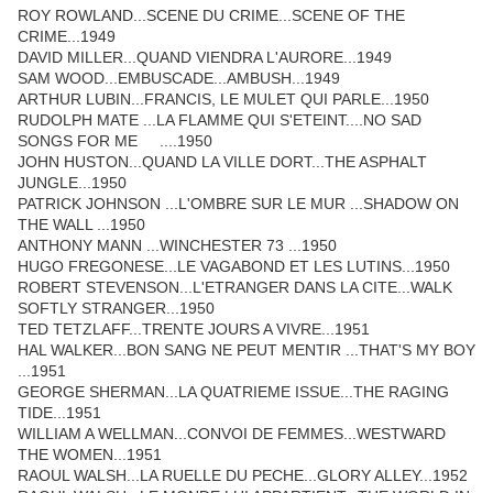
ROY ROWLAND...SCENE DU CRIME...SCENE OF THE
CRIME...1949
DAVID MILLER...QUAND VIENDRA L'AURORE...1949
SAM WOOD...EMBUSCADE...AMBUSH...1949
ARTHUR LUBIN...FRANCIS, LE MULET QUI PARLE...1950
RUDOLPH MATE ...LA FLAMME QUI S'ETEINT....NO SAD
SONGS FOR ME ....1950
JOHN HUSTON...QUAND LA VILLE DORT...THE ASPHALT
JUNGLE...1950
PATRICK JOHNSON ...L'OMBRE SUR LE MUR ...SHADOW ON
THE WALL ...1950
ANTHONY MANN ...WINCHESTER 73 ...1950
HUGO FREGONESE...LE VAGABOND ET LES LUTINS...1950
ROBERT STEVENSON...L'ETRANGER DANS LA CITE...WALK
SOFTLY STRANGER...1950
TED TETZLAFF...TRENTE JOURS A VIVRE...1951
HAL WALKER...BON SANG NE PEUT MENTIR ...THAT'S MY BOY
...1951
GEORGE SHERMAN...LA QUATRIEME ISSUE...THE RAGING
TIDE...1951
WILLIAM A WELLMAN...CONVOI DE FEMMES...WESTWARD
THE WOMEN...1951
RAOUL WALSH...LA RUELLE DU PECHE...GLORY ALLEY...1952