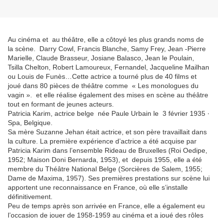
Au cinéma et au théâtre, elle a côtoyé les plus grands noms de
la scène. Darry Cowl, Francis Blanche, Samy Frey, Jean -Pierre
Marielle, Claude Brasseur, Josiane Balasco, Jean le Poulain,
Tsilla Chelton, Robert Lamoureux, Fernandel, Jacqueline Mailhan
ou Louis de Funès…Cette actrice a tourné plus de 40 films et
joué dans 80 pièces de théâtre comme « Les monologues du
vagin ». et elle réalise également des mises en scène au théâtre
tout en formant de jeunes acteurs.
Patricia Karim, actrice belge née Paule Urbain le 3 février 1935 ·
Spa, Belgique.
Sa mère Suzanne Jehan était actrice, et son père travaillait dans
la culture. La première expérience d’actrice a été acquise par
Patricia Karim dans l’ensemble Rideau de Bruxelles (Roi Oedipe,
1952; Maison Doni Bernarda, 1953), et depuis 1955, elle a été
membre du Théâtre National Belge (Sorcières de Salem, 1955;
Dame de Maxima, 1957). Ses premières prestations sur scène lui
apportent une reconnaissance en France, où elle s’installe
définitivement.
Peu de temps après son arrivée en France, elle a également eu
l’occasion de jouer de 1958-1959 au cinéma et a joué des rôles