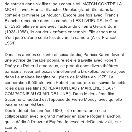
de soutien dans six films peu connus tel MATCH CONTRE LA
MORT , avec Francis Blanche. Un plus grand rôle dans la
comédie criminelle Le Mouton. Encore une fois avec Francis
Blanche rencontre dans la comédie LES LIVREURS de Girault .
En 1963, elle se marie avec l’acteur de cinéma Gérard Buhr
(1928-1988), ils ont deux enfants ensemble. Elle et son mari
n’ont joué qu’une seule fois devant la caméra (Allez France!,
1964)
Dans les années soixante et soixante-dix, Patricia Karim devient
une actrice de théâtre populaire et elle travaille avec Robert
Dhéry ou Robert Lamoureux, se produit dans divers théâtres
parisiens, revenant occasionnellement à Bruxelles, où elle a joué
dans Le malade imaginaire, pièce de Molière en 1975. La
coopération théâtrale avec Robert Lamoureux est suivie de petits
rôles dans ses films (OPERATION LADY MARLENE ; LA 7°
COMPAGNIE AU CLAIR DE LUNE.). Dans le deuxième film,
Suzanne Chaudard est l’épouse de Pierre Mondy, avec qui elle
joue aussi au théâtre.
Dès le début des années 1980, elle mènera une riche
collaboration avec le grand metteur en scène Roger Planchon,
qui la dédia à l’œuvre d’Eugène Ionesco et deDostoïevski, sur
scène.