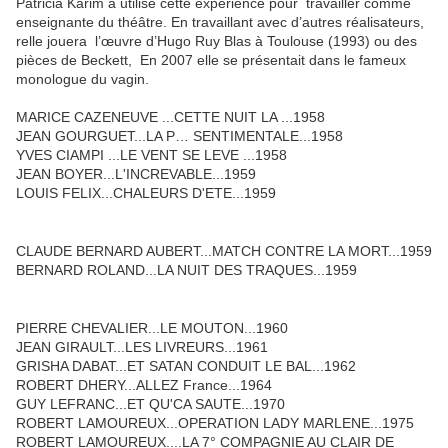
Patricia Karim a utilisé cette expérience pour travailler comme
enseignante du théâtre. En travaillant avec d’autres réalisateurs,
relle jouera l’œuvre d’Hugo Ruy Blas à Toulouse (1993) ou des
pièces de Beckett, En 2007 elle se présentait dans le fameux
monologue du vagin.
MARICE CAZENEUVE ...CETTE NUIT LA ...1958
JEAN GOURGUET...LA P… SENTIMENTALE...1958
YVES CIAMPI ...LE VENT SE LEVE ...1958
JEAN BOYER...L'INCREVABLE...1959
LOUIS FELIX...CHALEURS D'ETE...1959
CLAUDE BERNARD AUBERT...MATCH CONTRE LA MORT...1959
BERNARD ROLAND...LA NUIT DES TRAQUES...1959
PIERRE CHEVALIER...LE MOUTON...1960
JEAN GIRAULT...LES LIVREURS...1961
GRISHA DABAT...ET SATAN CONDUIT LE BAL...1962
ROBERT DHERY...ALLEZ France...1964
GUY LEFRANC...ET QU'CA SAUTE...1970
ROBERT LAMOUREUX...OPERATION LADY MARLENE...1975
ROBERT LAMOUREUX....LA 7° COMPAGNIE AU CLAIR DE