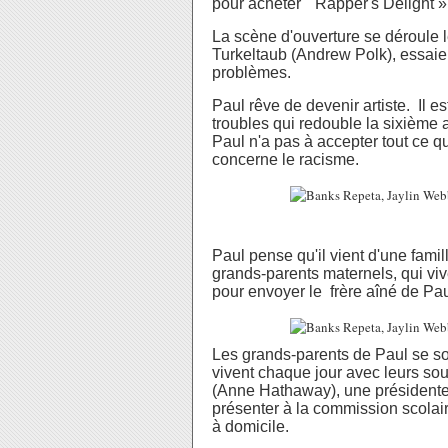
pour acheter " Rapper's Delight 
La scène d'ouverture se déroule l
Turkeltaub (Andrew Polk), essaie 
problèmes.
Paul rêve de devenir artiste. Il 
troubles qui redouble la sixième
Paul n'a pas à accepter tout ce 
concerne le racisme.
Paul pense qu'il vient d'une fami
grands-parents maternels, qui vive
pour envoyer le frère aîné de Pau
Les grands-parents de Paul se s
vivent chaque jour avec leurs sou
(Anne Hathaway), une présidente
présenter à la commission scolair
à domicile.