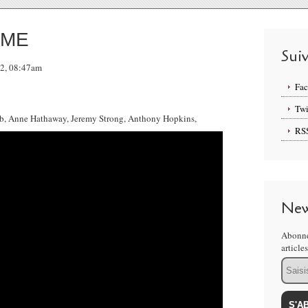
IME
Sui
22, 08:47am
Fa
Twi
RS
New
Abonne
article
Email