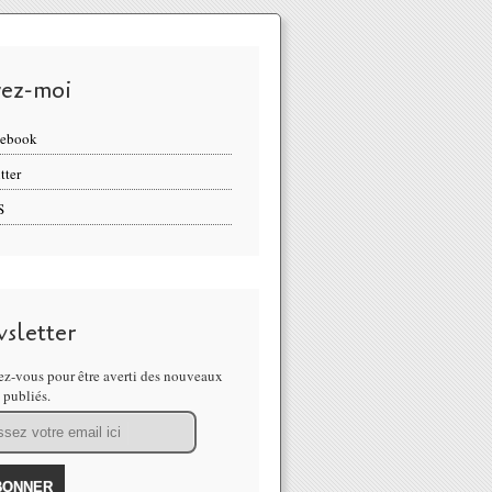
vez-moi
cebook
tter
S
sletter
z-vous pour être averti des nouveaux
s publiés.