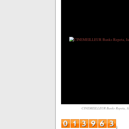
CINEMEILLEUR Banks Repeta, Jayl
j