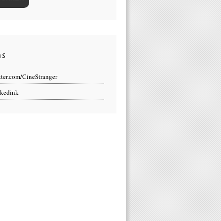
ns
tter.com/CineStranger
kedink