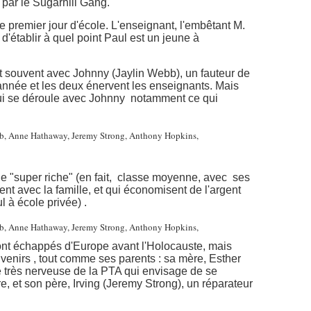
» par le Sugarhill Gang.
e premier jour d'école. L'enseignant, l'embêtant M.
d'établir à quel point Paul est un jeune à
est souvent avec Johnny (Jaylin Webb), un fauteur de
 année et les deux énervent les enseignants. Mais
qui se déroule avec Johnny notamment ce qui
lle "super riche" (en fait, classe moyenne, avec ses
nt avec la famille, et qui économisent de l'argent
l à école privée) .
ont échappés d'Europe avant l'Holocauste, mais
venirs , tout comme ses parents : sa mère, Esther
 très nerveuse de la PTA qui envisage de se
e, et son père, Irving (Jeremy Strong), un réparateur