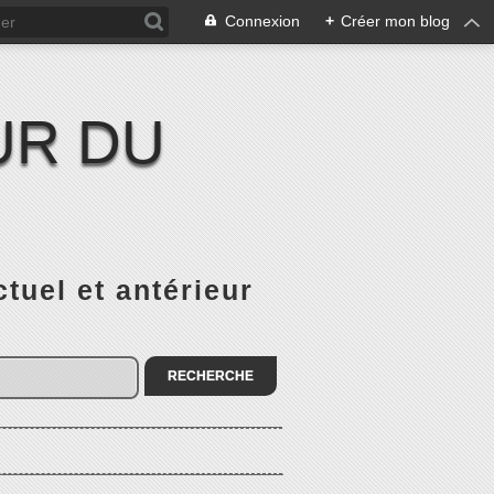
Connexion
+
Créer mon blog
UR DU
el et antérieur