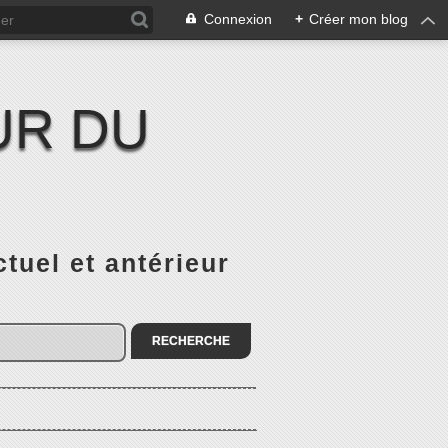
Connexion
+
Créer mon blog
UR DU
el et antérieur