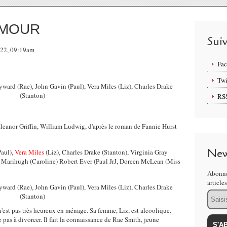
AMOUR
Sui
022, 09:19am
Fa
Twi
RS
leanor Griffin, William Ludwig, d'après le roman de Fannie Hurst
New
aul),
Vera Miles
(Liz), Charles Drake (Stanton), Virginia Gray
y Marihugh (Caroline) Robert Ever (Paul JrJ, Doreen McLean (Miss
Abonne
article
Email
est pas très heureux en ménage. Sa femme, Liz, est alcoolique.
pas à divorcer. Il fait la connaissance de Rae Smith, jeune