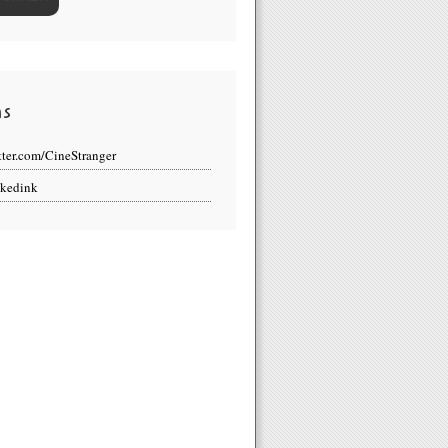
ns
tter.com/CineStranger
kedink