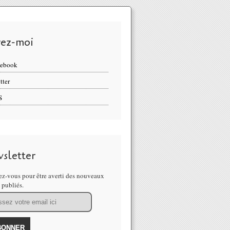
vez-moi
cebook
tter
S
sletter
z-vous pour être averti des nouveaux
s publiés.