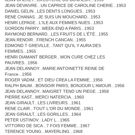
JEAN DEVAIVRE...UN CAPRICE DE CAROLINE CHERIE...1953
DANIEL GELIN...LES DENTS LONGUES...1953
RENE CHANAS...JE SUIS UN MOUCHARD...1953
HENRI LEPAGE...L'ILE AUX FEMMES NUES...1953
GORDON PARRY...WEEK-END A PARIS...1953
RAYMOND BERNARD...LES FRUITS DE L'ÉTÉ...1955
JEAN RENOIR...FRENCH CANCAN...1955
EDMOND T GREVILLE...TANT QU'IL Y AURA DES
FEMMES...1955
HENRI DIAMANT BERGER...MON CURE CHEZ LES
PAUVRES...1956
JEAN DELANNOY...MARIE ANTOINETTE REINE DE
France...1956
ROGER VADIM...ET DIEU CREA LA FEMME...1956
RALPH BAUM...BONSOIR PARIS, BONJOUR L'AMOUR...1956
JEAN DELANNOY...MAIGRET TEND UN PIEGE...1958
PIERRE KAST...MERCI NATERCIA...1960
JEAN GIRAULT...LES LIVREURS...1961
RENE CLAIR...TOUT L'OR DU MONDE...1961
JEAN GIRAULT...LES GORILLES...1964
PETER USTINOV...LADY L...1965
VITTORIO DE SICA...7 FOIS FEMME...1967
TERENCE YOUNG...MAYERLING...1968