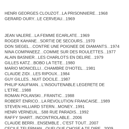
HENRI GEORGES CLOUZOT...LA PRISONNIERE...1968
GERARD OURY...LE CERVEAU...1969
JEAN VALERE...LA FEMME ECARLATE...1969
ROGER KAHANE...SORTIE DE SECOURS...1970
DON SIEGEL...CONTRE UNE POIGNEE DE DIAMANTS...1974
NINA COMPANEEZ...COMME SUR DES ROULETTES...1977
ALAIN BASNIER...LES CHARLOTS EN DELIRE...1979
GILLES KATZ...BOBO LA TETE...1980
MARIO MONICELLI...CHAMBRE D'HOTEL...1981
CLAUDE ZIDI...LES RIPOUX...1984
GUY GILLES...NUIT DOCILE...1987
PHILIP KAUFMAN...L'INSOUTENABLE LEGERETE DE
L'ETRE...1988
ROMAN POLANSKI...FRANTIC...1988
ROBERT ENRICO...LA REVOLUTION FRANCAISE...1989
STEVEN HILLIARD STERN...MONEY...1991
HENRI VERNEUIL...588 RUE PARADIS...1992
RAFFY SHART...INCONTROLABLE...2006
CLAUDE BERRI...ENSEMBLE , C'EST TOUT...2007
CECILE TELERMAN...QUELQUE CHOSE A TE DIRE...2009