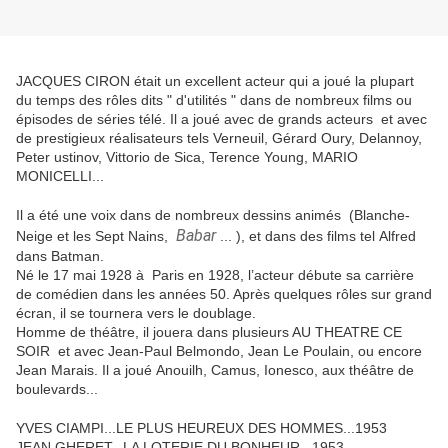
JACQUES CIRON était un excellent acteur qui a joué la plupart
du temps des rôles dits " d'utilités " dans de nombreux films ou
épisodes de séries télé. Il a joué avec de grands acteurs et avec
de prestigieux réalisateurs tels Verneuil, Gérard Oury, Delannoy,
Peter ustinov, Vittorio de Sica, Terence Young, MARIO
MONICELLI...
Il a été une voix dans de nombreux dessins animés (Blanche-
Babar
Neige et les Sept Nains,
... ), et dans des films tel Alfred
dans Batman.
Né le 17 mai 1928 à Paris en 1928, l’acteur débute sa carrière
de comédien dans les années 50. Après quelques rôles sur grand
écran, il se tournera vers le doublage.
Homme de théâtre, il jouera dans plusieurs AU THEATRE CE
SOIR et avec Jean-Paul Belmondo, Jean Le Poulain, ou encore
Jean Marais. Il a joué Anouilh, Camus, Ionesco, aux théâtre de
boulevards...
YVES CIAMPI...LE PLUS HEUREUX DES HOMMES...1953
JEAN GHERET...LA LOTERIE DU BONHEUR...1953