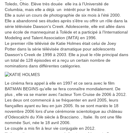
Toledo, Ohio. Elève très douée elle ira à l'Université de
Columbia, mais elle a déjà un intérêt pour le théâtre.
Elle a suivi un cours de photographie de six mois à l'été 2000.
Elle a abandonné ses études après s'être vu offrir un rôle dans la
série télévisée Dawson's Creek. Adolescente, elle est allée dans
une école de mannequinat à Tolède et a participé à l'International
Modeling and Talent Association (IMTA) en 1996.
Le premier rôle télévisé de Katie Holmes était celui de Joey
Potter dans la série télévisée dramatique pour adolescents
Dawson's Creek de 1998 à 2003. Elle a joué le rôle principal dans
un total de 128 épisodes et a reçu un certain nombre de
nominations dans différentes catégories.
Le cinéma fera appel à elle en 1997 et ce sera avec le film
BATMAN BEGINS qu'elle se fera connaître mondialement. De
plus , elle va se marier avec l'acteur Tom Cruise de 2006 à 2012.
Les deux ont commencé à se fréquenter en avril 2005, leurs
fiançailles ayant eu lieu en juin 2005. Ils se sont mariés le 18
novembre 2006 lors d'une cérémonie scientologue au château
d'Odescalchi du XVe siècle à Bracciano. , Italie. Ils ont une fille
nommée Suri, née le 18 avril 2006.
Le couple a mis fin à leur vie conjugale en 2012.