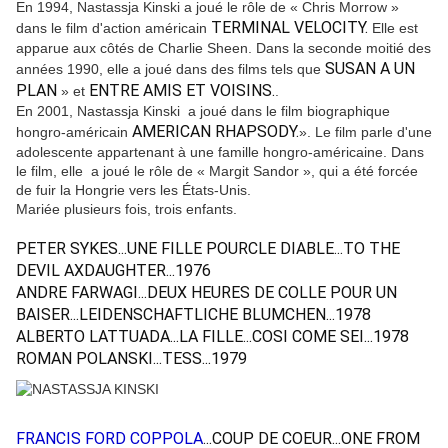
En 1994, Nastassja Kinski a joué le rôle de « Chris Morrow »
TERMINAL VELOCITY.
dans le film d'action américain
Elle est
apparue aux côtés de Charlie Sheen. Dans la seconde moitié des
SUSAN A UN
années 1990, elle a joué dans des films tels que
PLAN
ENTRE AMIS ET VOISINS.
» et
.
En 2001, Nastassja Kinski a joué dans le film biographique
AMERICAN RHAPSODY.
hongro-américain
». Le film parle d'une
adolescente appartenant à une famille hongro-américaine. Dans
le film, elle a joué le rôle de « Margit Sandor », qui a été forcée
de fuir la Hongrie vers les États-Unis.
Mariée plusieurs fois, trois enfants.
PETER SYKES...UNE FILLE POURCLE DIABLE...TO THE
DEVIL AXDAUGHTER...1976
ANDRE FARWAGI...DEUX HEURES DE COLLE POUR UN
BAISER...LEIDENSCHAFTLICHE BLUMCHEN...1978
ALBERTO LATTUADA...LA FILLE...COSI COME SEI...1978
ROMAN POLANSKI...TESS...1979
FRANCIS FORD COPPOLA
...COUP DE COEUR...ONE FROM