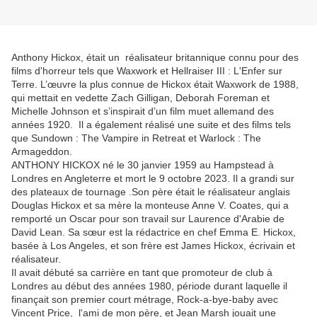
Anthony Hickox, était un réalisateur britannique connu pour des
films d'horreur tels que Waxwork et Hellraiser III : L'Enfer sur
Terre. L’œuvre la plus connue de Hickox était Waxwork de 1988,
qui mettait en vedette Zach Gilligan, Deborah Foreman et
Michelle Johnson et s’inspirait d’un film muet allemand des
années 1920. Il a également réalisé une suite et des films tels
que Sundown : The Vampire in Retreat et Warlock : The
Armageddon.
ANTHONY HICKOX né le 30 janvier 1959 au Hampstead à
Londres en Angleterre et mort le 9 octobre 2023. Il a grandi sur
des plateaux de tournage .Son père était le réalisateur anglais
Douglas Hickox et sa mère la monteuse Anne V. Coates, qui a
remporté un Oscar pour son travail sur Laurence d'Arabie de
David Lean. Sa sœur est la rédactrice en chef Emma E. Hickox,
basée à Los Angeles, et son frère est James Hickox, écrivain et
réalisateur.
Il avait débuté sa carrière en tant que promoteur de club à
Londres au début des années 1980, période durant laquelle il
finançait son premier court métrage, Rock-a-bye-baby avec
Vincent Price, l'ami de mon père, et Jean Marsh jouait une