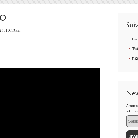
IO
Sui
023, 10:13am
Fa
Twi
RS
New
Abonne
article
Email