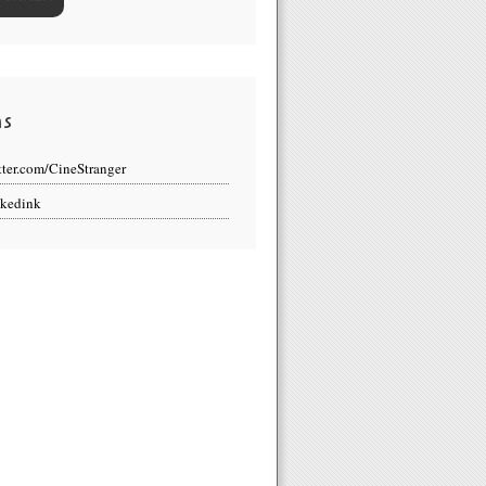
ns
tter.com/CineStranger
kedink