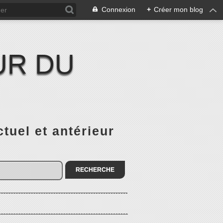
Connexion
+
Créer mon blog
UR DU
el et antérieur