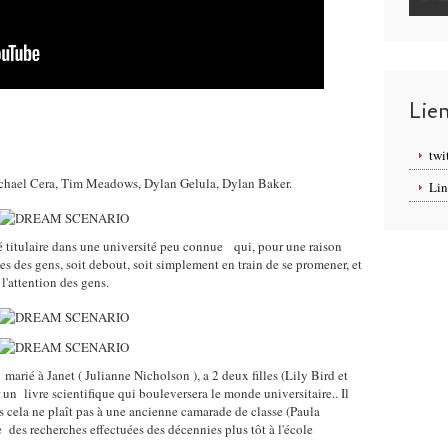
Lie
twi
ichael Cera, Tim Meadows, Dylan Gelula, Dylan Baker.
Lin
é titulaire dans une université peu connue qui, pour une raison
s des gens, soit debout, soit simplement en train de se promener, et
 l'attention des gens.
marié à Janet ( Julianne Nicholson ), a 2 deux filles (Lily Bird et
 un livre scientifique qui bouleversera le monde universitaire.. Il
is cela ne plaît pas à une ancienne camarade de classe (Paula
 des recherches effectuées des décennies plus tôt à l'école