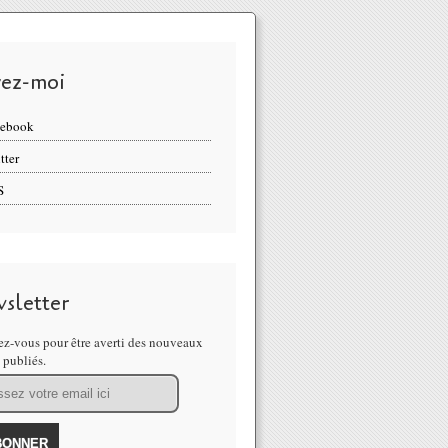
vez-moi
cebook
tter
S
sletter
z-vous pour être averti des nouveaux
s publiés.