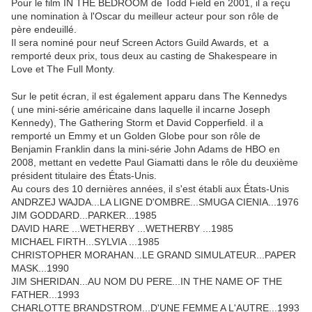
Pour le film IN THE BEDROOM de Todd Field en 2001, il a reçu
une nomination à l'Oscar du meilleur acteur pour son rôle de
père endeuillé.
Il sera nominé pour neuf Screen Actors Guild Awards, et a
remporté deux prix, tous deux au casting de Shakespeare in
Love et The Full Monty.
Sur le petit écran, il est également apparu dans The Kennedys
( une mini-série américaine dans laquelle il incarne Joseph
Kennedy), The Gathering Storm et David Copperfield. il a
remporté un Emmy et un Golden Globe pour son rôle de
Benjamin Franklin dans la mini-série John Adams de HBO en
2008, mettant en vedette Paul Giamatti dans le rôle du deuxième
président titulaire des États-Unis.
Au cours des 10 dernières années, il s'est établi aux États-Unis
ANDRZEJ WAJDA...LA LIGNE D'OMBRE...SMUGA CIENIA...1976
JIM GODDARD...PARKER...1985
DAVID HARE ...WETHERBY ...WETHERBY ...1985
MICHAEL FIRTH...SYLVIA ...1985
CHRISTOPHER MORAHAN...LE GRAND SIMULATEUR...PAPER
MASK...1990
JIM SHERIDAN...AU NOM DU PERE...IN THE NAME OF THE
FATHER...1993
CHARLOTTE BRANDSTROM...D'UNE FEMME A L'AUTRE...1993