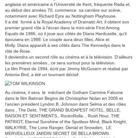
anglaise et américaine à l'Université de Kent, fréquente Rada et,
au début des années 70, commence sa carrière sur scène,
notamment avec Richard Eyre au Nottingham Playhouse.
Il a été formé à la Royal Academy of Dramatic Art, il obtient son
premier grand rôle à l'écran dans la mini-série First Among
Equals de 1986, où il joue aux côtés de Diana Hardcastle, qu'il
épousera en 1988. Le couple aura deux filles, Alice et
Molly. Diana apparaît à ses côtés dans The Kennedys dans le
rôle de Rose.
Il deviendra un second rôle au cinéma et à la télévision. D'ailleurs
les premières années , ce sera surtout pour la télévision.
Le film Priest de 1994, écrit par Jimmy McGovern et réalisé par
Antonia Bird, a été un tournant décisif.
Au cinéma, il sera le méchant de Gotham Carmine Falcone
dans le film Batman Begins de Christopher Nolan en 2005 et
l'ancien président Lyndon B. Johnson dans Selma et des rôles
dans , The Debt, THE GRAND BUDAPEST HOTEL, BELLE,
RAISON ET SENTIMENTS., RocknRolla. , Rush Hour, THE
PATRIOT, Eternal Sunshine of the Spotless Mind, Black Knight,
WALKYRIE, The Lone Ranger, Denial et Snowden, LE
MERVEILLEUX JARDIN SECRET DE BELLA BROWN.