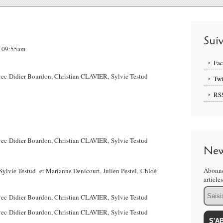
Sui
4, 09:55am
Fa
Twi
RS
New
Abonne
 Sylvie Testud et Marianne Denicourt, Julien Pestel, Chloé
article
,
Email