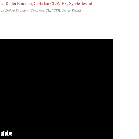
c Didier Bourdon, Christian CLAVIER, Sylvie Testud