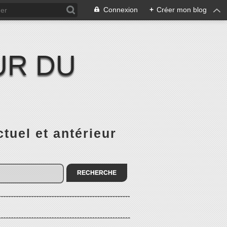
Connexion
+
Créer mon blog
UR DU
el et antérieur