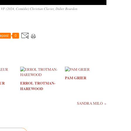
 (2024, Comédie) Christian Clavier, Didier Bourdon
epost
0
PAM GRIER
UR
ERROL TROTMAN-
HAREWOOD
SANDRA MILO