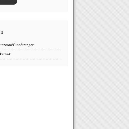
ns
tter.com/CineStranger
kedink