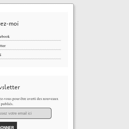
vez-moi
cebook
tter
S
sletter
z-vous pour être averti des nouveaux
s publiés.