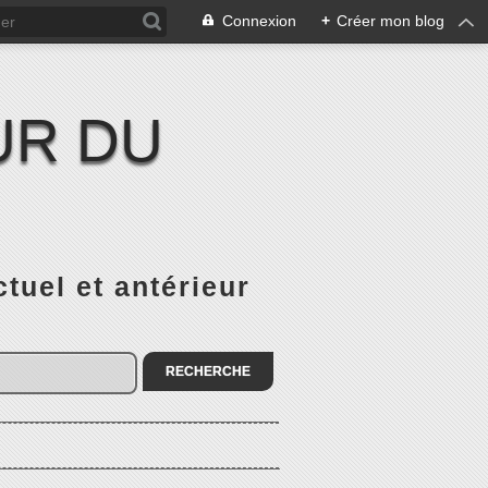
Connexion
+
Créer mon blog
UR DU
el et antérieur