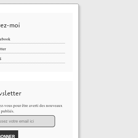
vez-moi
cebook
tter
S
sletter
z-vous pour être averti des nouveaux
s publiés.