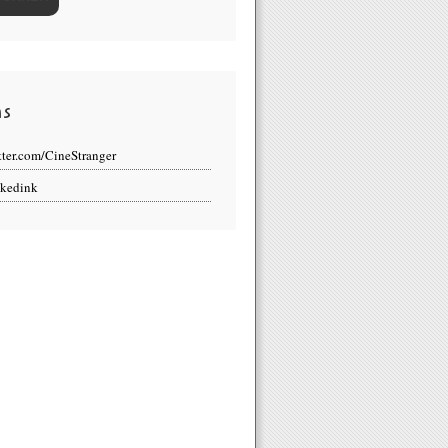
ns
tter.com/CineStranger
kedink