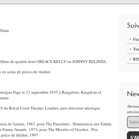
Sui
7:38am
Fa
Twi
RS
léfilms de qualité dont GREACE KELLY ou JOHNNY BELINDA.
 en scène de pièces de théâtre.
ntague Page le 21 septembre 1935 à Bangalore, Kingdom of
New
'armée.
Abonne
965 du Royal Court Theatre, Londres, puis directeur artistique
article
Email
vision de l'année, 1967, pour The Parachute ; Nomination aux Emmy
 Emmy Awards 1974, pour The Missiles of October ; Prix ​​
e pièce de théâtre, 1997