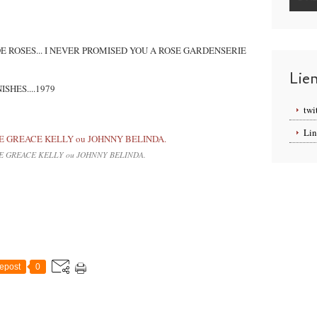
 DE ROSES... I NEVER PROMISED YOU A ROSE GARDENSERIE
Lie
SHES....1979
twi
Lin
 GREACE KELLY ou JOHNNY BELINDA.
epost
0