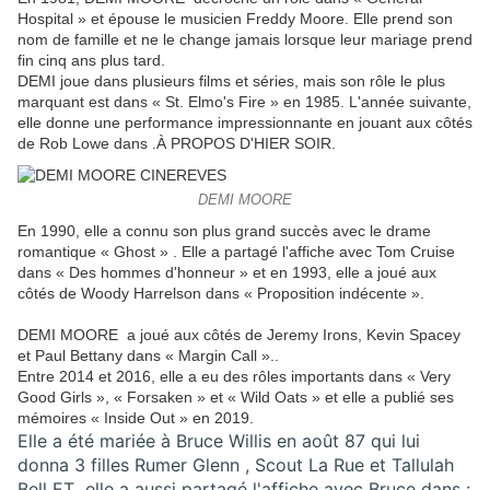
Hospital » et épouse le musicien Freddy Moore. Elle prend son
nom de famille et ne le change jamais lorsque leur mariage prend
fin cinq ans plus tard.
DEMI joue dans plusieurs films et séries, mais son rôle le plus
marquant est dans « St. Elmo's Fire » en 1985. L'année suivante,
elle donne une performance impressionnante en jouant aux côtés
de Rob Lowe dans .À PROPOS D'HIER SOIR.
DEMI MOORE
En 1990, elle a connu son plus grand succès avec le drame
romantique « Ghost » . Elle a partagé l'affiche avec Tom Cruise
dans « Des hommes d'honneur » et en 1993, elle a joué aux
côtés de Woody Harrelson dans « Proposition indécente ».
DEMI MOORE a joué aux côtés de Jeremy Irons, Kevin Spacey
et Paul Bettany dans « Margin Call »..
Entre 2014 et 2016, elle a eu des rôles importants dans « Very
Good Girls », « Forsaken » et « Wild Oats » et elle a publié ses
mémoires « Inside Out » en 2019.
Elle a été mariée à Bruce Willis en août 87 qui lui
donna 3 filles Rumer Glenn , Scout La Rue et Tallulah
Bell ET elle a aussi partagé l'affiche avec Bruce dans :