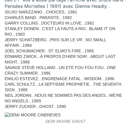
Pensées Mortelles ( 1991) avec Glenne Headly .
SILVIO NARIZZANO...CHOICES...1981
CHARLES BAND...PARASITE...1982
GARRY COLLINS...DOCTEURS IN LOVE...1982
STANLEY DONEN...C'EST LA FAUTE A RIO...BLAME IT ON
RIO...1983
JERRY SCHATZBERG...PRIS SUR LE VIF...NO SMALL
AFFAIR...1984
JOEL SCHUMACHER...ST. ELMO'S FIRE...1985
EDWARD ZWICK...À PROPOS D'HIER SOIR...ABOUT LAST
NIGHT...1986
SAVAGE STEVE HOLLAND...UN ETE FOU FOU FOU...ONE
CRAZY SUMMER...1986
EMILIO ESTEVEZ...ENGRENAGE FATAL...WISDOM...1986
CARL SCHULTZ...LA SEPTIEME PROPHETIE...THE SEVENTH
SIGN...1988
NEIL JORDAN...NOUS NE SOMMES PAS DES ANGES...WE'RE
NO ANGELS...1989
JERRY ZUCKER...GHOST...1990
DEMI MOORE GHOST