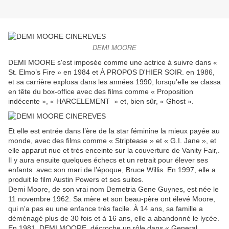
DEMI MOORE
DEMI MOORE s'est imposée comme une actrice à suivre dans «
St. Elmo’s Fire » en 1984 et À PROPOS D'HIER SOIR. en 1986,
et sa carrière explosa dans les années 1990, lorsqu’elle se classa
en tête du box-office avec des films comme « Proposition
indécente », « HARCELEMENT » et, bien sûr, « Ghost ».
Et elle est entrée dans l’ère de la star féminine la mieux payée au
monde, avec des films comme « Striptease » et « G.I. Jane », et
elle apparut nue et très enceinte sur la couverture de Vanity Fair,.
Il y aura ensuite quelques échecs et un retrait pour élever ses
enfants. avec son mari de l’époque, Bruce Willis. En 1997, elle a
produit le film Austin Powers et ses suites.
Demi Moore, de son vrai nom Demetria Gene Guynes, est née le
11 novembre 1962. Sa mère et son beau-père ont élevé Moore,
qui n'a pas eu une enfance très facile. À 14 ans, sa famille a
déménagé plus de 30 fois et à 16 ans, elle a abandonné le lycée.
En 1981, DEMI MOORE décroche un rôle dans « General