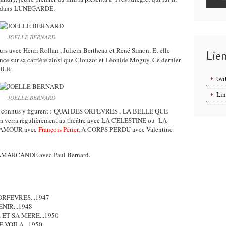
rôle dans LUNEGARDE.
JOELLE BERNARD
urs avec Henri Rollan , Juliein Bertheau et René Simon. Et elle
Lie
ence sur sa carrière ainsi que Clouzot et Léonide Moguy. Ce dernier
OUR.
twi
Lin
JOELLE BERNARD
 très connus y figurent : QUAI DES ORFEVRES , LA BELLE QUE
verra régulièrement au théâtre avec LA CELESTINE ou LA
'AMOUR avec
François Périer
, A CORPS PERDU avec Valentine
A SAMARCANDE avec Paul Bernard.
ORFEVRES...1947
NIR...1948
ET SA MERE...1950
 VOILA...1950