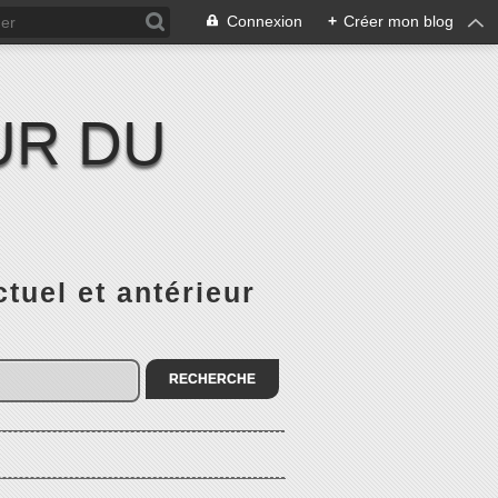
Connexion
+
Créer mon blog
UR DU
el et antérieur