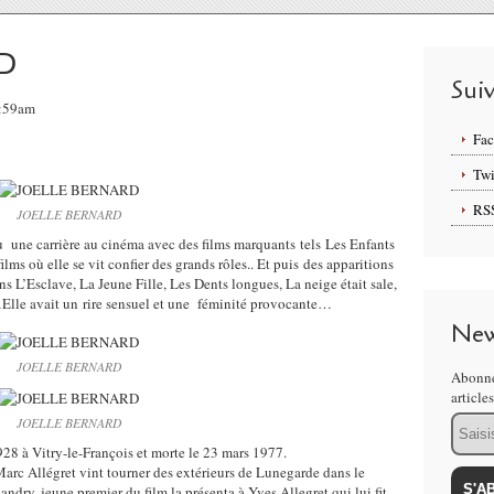
D
Sui
7:59am
Fa
Twi
RS
JOELLE BERNARD
e carrière au cinéma avec des films marquants tels Les Enfants
ilms où elle se vit confier des grands rôles.. Et puis des apparitions
ns L’Esclave, La Jeune Fille, Les Dents longues, La neige était sale,
…Elle avait un rire sensuel et une féminité provocante…
New
JOELLE BERNARD
Abonne
article
Email
JOELLE BERNARD
 à Vitry-le-François et morte le 23 mars 1977.
. Marc Allégret vint tourner des extérieurs de Lunegarde dans le
andry, jeune premier du film la présenta à Yves Allegret qui lui fit