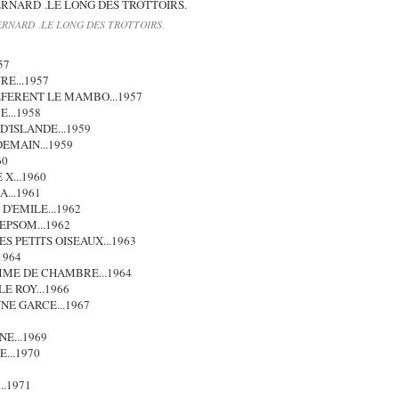
ERNARD .LE LONG DES TROTTOIRS.
57
RE...1957
FERENT LE MAMBO...1957
...1958
'ISLANDE...1959
EMAIN...1959
60
X...1960
...1961
D'EMILE...1962
EPSOM...1962
 PETITS OISEAUX...1963
1964
MME DE CHAMBRE...1964
E ROY...1966
NE GARCE...1967
E...1969
...1970
..1971