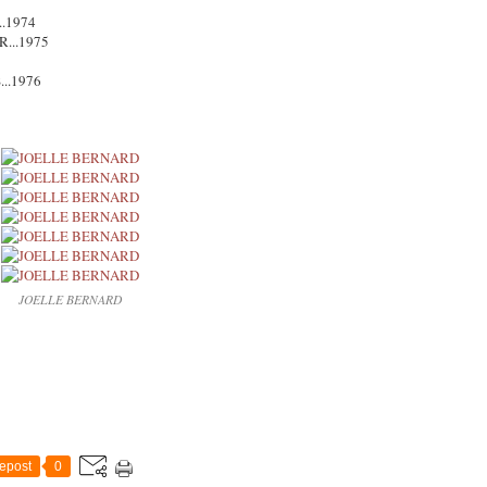
.1974
...1975
..1976
JOELLE BERNARD
epost
0