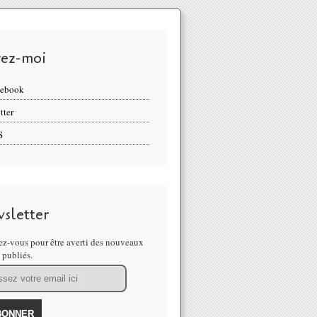
vez-moi
cebook
tter
S
sletter
z-vous pour être averti des nouveaux
s publiés.