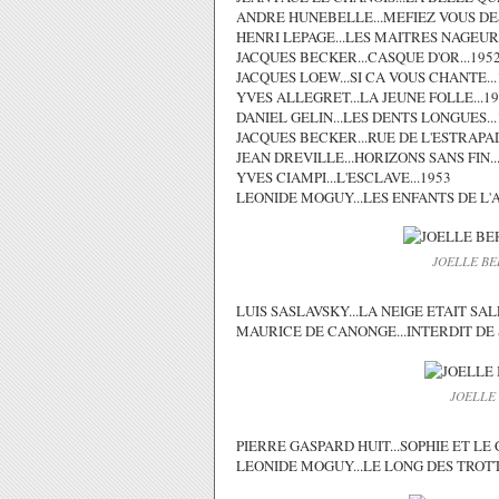
ANDRE HUNEBELLE...MEFIEZ VOUS DES
HENRI LEPAGE...LES MAITRES NAGEURS
JACQUES BECKER...CASQUE D'OR...195
JACQUES LOEW...SI CA VOUS CHANTE...
YVES ALLEGRET...LA JEUNE FOLLE...1
DANIEL GELIN...LES DENTS LONGUES...
JACQUES BECKER...RUE DE L'ESTRAPAD
JEAN DREVILLE...HORIZONS SANS FIN..
YVES CIAMPI...L'ESCLAVE...1953
LEONIDE MOGUY...LES ENFANTS DE L'
JOELLE BE
LUIS SASLAVSKY...LA NEIGE ETAIT SALE
MAURICE DE CANONGE...INTERDIT DE S
JOELLE
PIERRE GASPARD HUIT...SOPHIE ET LE 
LEONIDE MOGUY...LE LONG DES TROTTO