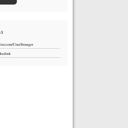
ns
tter.com/CineStranger
kedink