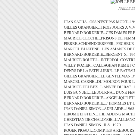
JOELLE B
JEAN SACHA...OSS N'EST PAS MORT...19
GILLES GRANGIER...TROIS JOURS A VIV
BERNARD BORDERIE...CES DAMES PRE
MAURICE CLOCHE...PRISONS DE FEMME
PIERRE SCHOENDOERFFER...PECHEUR D
MARCEL BLISTENE...LES AMANTS DE D
BERNARD BORDERIE...SERGENT X...19
MAURICE BOUTEL...INTERPOL CONTRE 
WILLY ROZIER...CALLAGHAN REMET CA
DENYS DE LA PATELLIERE...LE BATEAU 
GILLES GRANGIER...LE GENTLEMAN D'
MARCEL CARNE...DU MOURON POUR LES
MAURICE DELBEZ...L'ANNEE DU BAC...
LUIS BUNUEL...LE JOURNAL D'UNE FE
BERNARD BORDERIE...ANGELIQUE ET L
BERNARD BORDERIE...7 HOMMES ET U
JEAN DANIEL SIMON...ADELAIDE...1968
JEROME EPSTEIN...THE ADDING MACHIN
CHRISTIAN DE CHALONGE...L'ALLIANCE
JEAN DANIEL SIMON...ILS...1970
ROGER PIGAUT...COMPTES A REBOURS.