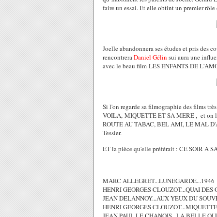
faire un essai. Et elle obtint un premier 
Joelle abandonnera ses études et pris des co
rencontrera
Daniel Gélin
sui aura une influ
avec le beau film LES ENFANTS DE L'AM
Si l'on regarde sa filmographie des films
VOILA, MIQUETTE ET SA MERE , et on la 
ROUTE AU TABAC, BEL AMI, LE MAL D
Tessier.
ET la pièce qu'elle préférait : CE SOIR 
MARC ALLEGRET...LUNEGARDE...1946
HENRI GEORGES CLOUZOT...QUAI DES 
JEAN DELANNOY...AUX YEUX DU SOUVE
HENRI GEORGES CLOUZOT...MIQUETTE 
JEAN PAUL LE CHANOIS...LA BELLE QUE