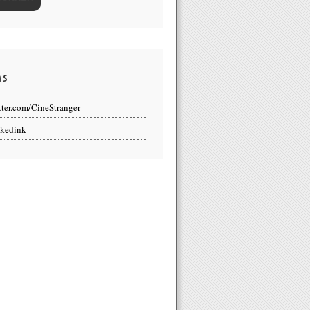
ns
tter.com/CineStranger
kedink