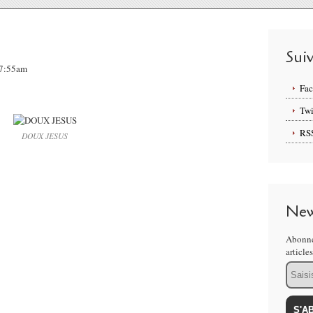
Sui
07:55am
Fa
Twi
RS
DOUX JESUS
New
Abonne
article
Email