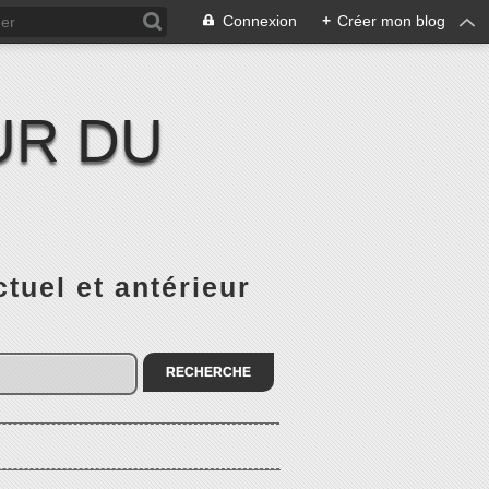
Connexion
+
Créer mon blog
UR DU
el et antérieur