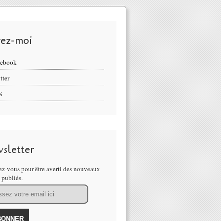
vez-moi
cebook
tter
S
sletter
z-vous pour être averti des nouveaux
s publiés.