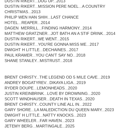
DUSTIN RIKERT...DUG UP...2013
DUSTIN RIKERT...MISSION PERE NOEL...A COUNTRY
CHRISTMAS...2013
PHILIP WEN HAN SHIH...LAST CHANCE
HOTEL...REAPER...2014
DAGEN MERRILL...FINDING HARMONY...2014
MATTHEW GRATZNER...JOT BATH AN A STIF DRINK...2014
DUSTIN RIKERT...WE WENT...2015
DUSTIN RIKERT...YOU'RE GONNA MISS ME...2017
DWIGHT H LITTLE...DECHAINES...2017
PAUL KRAMER...YOU CAN'T SAY NO...2018
SHANE STANLEY...MISTRUST...2018
BRENT CHRISTY...THE LEGEND OD 5 MILE CAVE...2019
ANDREY BOGATYREV...DIKAYA LIGA...2019
RYDER DOUPE...LEMONHEADS...2020
JUSTIN KREINBRINK...LOVE BY DROWNING...2020
SCOTT WINDHAUSER...DEATH IN TEXAS...2020
BRENT CHRISTY...COUNTY LINE ALL IN...2022
GARY SHORE...LA MALEDICTION DU QUEEN MARY...2023
DWIGHT H LITTLE...NATTY KNOCKS...2023
GARY WHEELER...FAR HAVEN...2023
JETEMY BERG...MARTINGALE...2025