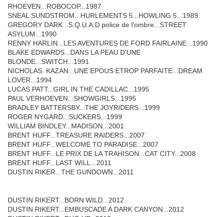
RHOEVEN...ROBOCOP...1987
SNEAL SUNDSTROM...HURLEMENTS 5...HOWLING 5...1989
GREGORY DARK...S.Q.U.A.D police de l'ombre...STREET
ASYLUM...1990
RENNY HARLIN...LES AVENTURES DE FORD FAIRLAINE...1990
BLAKE EDWARDS...DANS LA PEAU D'UNE
BLONDE...SWITCH...1991
NICHOLAS. KAZAN...UNE EPOUS ETROP PARFAITE...DREAM
LOVER...1994
LUCAS PATT...GIRL IN THE CADILLAC...1995
PAUL VERHOEVEN...SHOWGIRLS...1995
BRADLEY BATTERSBY...THE JOYRIDERS...1999
ROGER NYGARD...SUCKERS...1999
WILLIAM BINDLEY...MADISON...2001
BRENT HUFF...TREASURE RAIDERS...2007
BRENT HUFF...WELCOME TO PARADISE...2007
BRENT HUFF...LE PRIX DE LA TRAHISON...CAT CITY...2008
BRENT HUFF...LAST WILL...2011
DUSTIN RIKER...THE GUNDOWN...2011
DUSTIN RIKERT...BORN WILD...2012
DUSTIN RIKERT...EMBUSCADE A DARK CANYON...2012