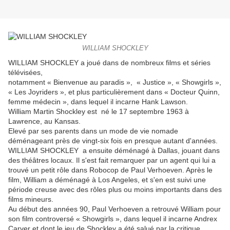
WILLIAM SHOCKLEY
WILLIAM SHOCKLEY a joué dans de nombreux films et séries
télévisées,
notamment « Bienvenue au paradis », « Justice », « Showgirls »,
« Les Joyriders », et plus particulièrement dans « Docteur Quinn,
femme médecin », dans lequel il incarne Hank Lawson.
William Martin Shockley est né le 17 septembre 1963 à
Lawrence, au Kansas.
Elevé par ses parents dans un mode de vie nomade
déménageant près de vingt-six fois en presque autant d'années.
WILLIAM SHOCKLEY a ensuite déménagé à Dallas, jouant dans
des théâtres locaux. Il s'est fait remarquer par un agent qui lui a
trouvé un petit rôle dans Robocop de Paul Verhoeven. Après le
film, William a déménagé à Los Angeles, et s'en est suivi une
période creuse avec des rôles plus ou moins importants dans des
films mineurs.
Au début des années 90, Paul Verhoeven a retrouvé William pour
son film controversé « Showgirls », dans lequel il incarne Andrex
Carver et dont le jeu de Shockley a été salué par la critique.