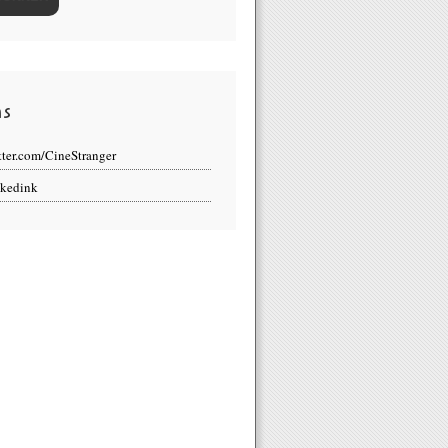
ns
tter.com/CineStranger
kedink