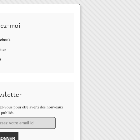
vez-moi
cebook
tter
S
sletter
z-vous pour être averti des nouveaux
s publiés.