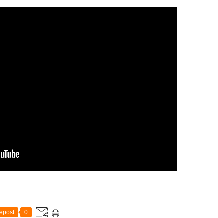
epost
0