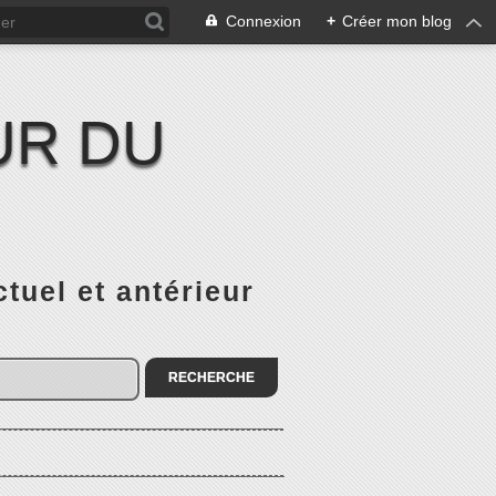
Connexion
+
Créer mon blog
UR DU
el et antérieur