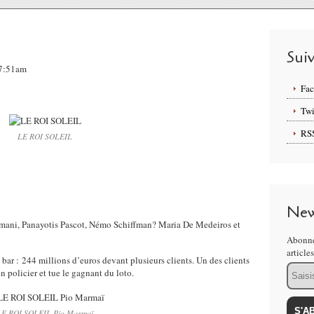
Sui
07:51am
Fa
Twi
RS
LE ROI SOLEIL
New
mani, Panayotis Pascot, Némo Schiffman? Maria De Medeiros et
Abonne
article
 bar : 244 millions d’euros devant plusieurs clients. Un des clients
Email
n policier et tue le gagnant du loto.
LE ROI SOLEIL Pio Marmaï