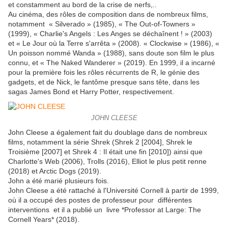
et constamment au bord de la crise de nerfs,..
Au cinéma, des rôles de composition dans de nombreux films,
notamment « Silverado » (1985), « The Out-of-Towners »
(1999), « Charlie's Angels : Les Anges se déchaînent ! » (2003)
et « Le Jour où la Terre s'arrêta » (2008). « Clockwise » (1986), «
Un poisson nommé Wanda » (1988), sans doute son film le plus
connu, et « The Naked Wanderer » (2019). En 1999, il a incarné
pour la première fois les rôles récurrents de R, le génie des
gadgets, et de Nick, le fantôme presque sans tête, dans les
sagas James Bond et Harry Potter, respectivement.
JOHN CLEESE
John Cleese a également fait du doublage dans de nombreux
films, notamment la série Shrek (Shrek 2 [2004], Shrek le
Troisième [2007] et Shrek 4 : Il était une fin [2010]) ainsi que
Charlotte's Web (2006), Trolls (2016), Elliot le plus petit renne
(2018) et Arctic Dogs (2019).
John a été marié plusieurs fois.
John Cleese a été rattaché à l'Université Cornell à partir de 1999,
où il a occupé des postes de professeur pour différentes
interventions et il a publié un livre *Professor at Large: The
Cornell Years* (2018).