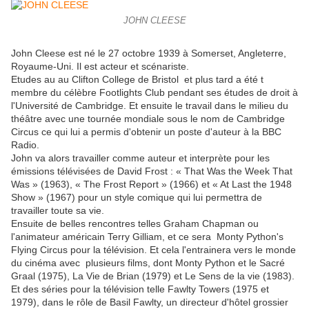
JOHN CLEESE
John Cleese est né le 27 octobre 1939 à Somerset, Angleterre,
Royaume-Uni. Il est acteur et scénariste.
Etudes au au Clifton College de Bristol et plus tard a été t
membre du célèbre Footlights Club pendant ses études de droit à
l'Université de Cambridge. Et ensuite le travail dans le milieu du
théâtre avec une tournée mondiale sous le nom de Cambridge
Circus ce qui lui a permis d'obtenir un poste d'auteur à la BBC
Radio.
John va alors travailler comme auteur et interprète pour les
émissions télévisées de David Frost : « That Was the Week That
Was » (1963), « The Frost Report » (1966) et « At Last the 1948
Show » (1967) pour un style comique qui lui permettra de
travailler toute sa vie.
Ensuite de belles rencontres telles Graham Chapman ou
l'animateur américain Terry Gilliam, et ce sera Monty Python's
Flying Circus pour la télévision. Et cela l'entrainera vers le monde
du cinéma avec plusieurs films, dont Monty Python et le Sacré
Graal (1975), La Vie de Brian (1979) et Le Sens de la vie (1983).
Et des séries pour la télévision telle Fawlty Towers (1975 et
1979), dans le rôle de Basil Fawlty, un directeur d'hôtel grossier