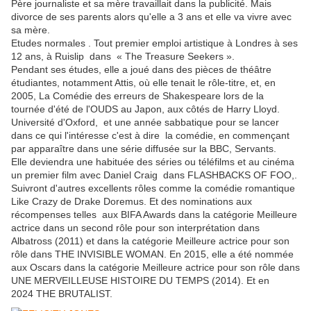
Père journaliste et sa mère travaillait dans la publicité. Mais
divorce de ses parents alors qu'elle a 3 ans et elle va vivre avec
sa mère.
Etudes normales . Tout premier emploi artistique à Londres à ses
12 ans, à Ruislip dans « The Treasure Seekers ».
Pendant ses études, elle a joué dans des pièces de théâtre
étudiantes, notamment Attis, où elle tenait le rôle-titre, et, en
2005, La Comédie des erreurs de Shakespeare lors de la
tournée d'été de l'OUDS au Japon, aux côtés de Harry Lloyd.
Université d'Oxford, et une année sabbatique pour se lancer
dans ce qui l'intéresse c'est à dire la comédie, en commençant
par apparaître dans une série diffusée sur la BBC, Servants.
Elle deviendra une habituée des séries ou téléfilms et au cinéma
un premier film avec Daniel Craig dans FLASHBACKS OF FOO,.
Suivront d'autres excellents rôles comme la comédie romantique
Like Crazy de Drake Doremus. Et des nominations aux
récompenses telles aux BIFA Awards dans la catégorie Meilleure
actrice dans un second rôle pour son interprétation dans
Albatross (2011) et dans la catégorie Meilleure actrice pour son
rôle dans THE INVISIBLE WOMAN. En 2015, elle a été nommée
aux Oscars dans la catégorie Meilleure actrice pour son rôle dans
UNE MERVEILLEUSE HISTOIRE DU TEMPS (2014). Et en
2024 THE BRUTALIST.