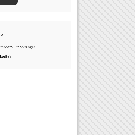
ns
tter.com/CineStranger
kedink