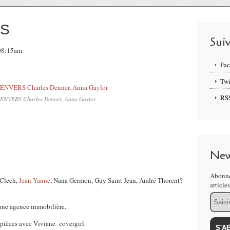
RS
Sui
 08:15am
Fa
Twi
RS
'ENVERS Charles Denner, Anna Gaylor
New
Abonne
 Clech,
Jean Yanne
, Nana Germon, Guy Saint Jean, André Thorent?
article
Email
 une agence immobilière.
2 pièces avec Viviane covergirl.