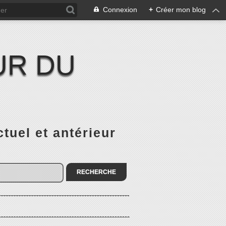
Connexion
+
Créer mon blog
UR DU
el et antérieur