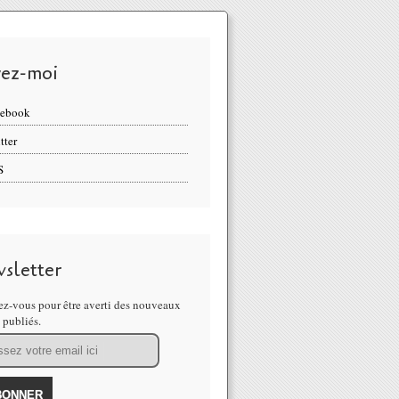
vez-moi
cebook
tter
S
sletter
z-vous pour être averti des nouveaux
s publiés.