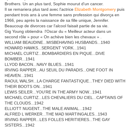
Brothers. Un an plus tard, Sophie mourut d'un cancer.
Il se remariera plus tard avec l'actrice
Elizabeth Montgomery
puis
pendant trois ans à une femme sans profession qui divorça en
1966, peu après la naissance de sa fille unique, Jennifer.
Beaucoup de divorces car l'alcool faisait partie de sa vie.
Gig Young obtiendra l'Oscar du « Meilleur acteur dans un
second rôle » pour « On achève bien les chevaux » .
WILLIAM BEAUDINE...MISBEHAVING HUSBANDS...1940
HOWARD HAWKS...SERGENT YORK...1941
MICHAEL CURTIZ...BOMBARDIERS EN PIQUE...DIVE
BOMBER...1941
LLYOD BACON...NAVY BLUES...1941
IRVING RAPPER...AU SEUIL DU PARADIS...ONE FOOT IN
HEAVEN...1941
RAOUL WALSH...LA CHARGE FANTASTIQUE...THEY DIED WITH
THEIR BOOTS ON...1941
LEWIS SEILER...YOU'RE IN THE ARMY NOW...1941
MICHAEL CURTIZ...LES CHEVALIERS DU CIEL...CAPTAINS OF
THE CLOUDS...1942
ELLIOTT NUGENT...THE MALE ANIMAL...1942
ALFRED L WERKER...THE MAD MARTINGALES...1943
IRVING RAPPER...LES FOLLES HERITIERES...THE GAY
SISTERS...1942