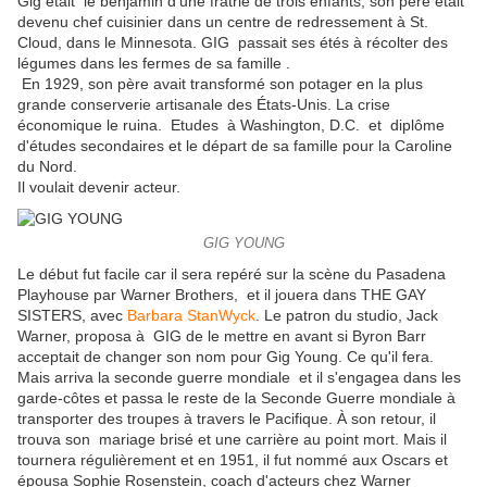
Gig était le benjamin d'une fratrie de trois enfants, son père était
devenu chef cuisinier dans un centre de redressement à St.
Cloud, dans le Minnesota. GIG passait ses étés à récolter des
légumes dans les fermes de sa famille .
En 1929, son père avait transformé son potager en la plus
grande conserverie artisanale des États-Unis. La crise
économique le ruina. Etudes à Washington, D.C. et diplôme
d'études secondaires et le départ de sa famille pour la Caroline
du Nord.
Il voulait devenir acteur.
GIG YOUNG
Le début fut facile car il sera repéré sur la scène du Pasadena
Playhouse par Warner Brothers, et il jouera dans THE GAY
SISTERS, avec
Barbara StanWyck
. Le patron du studio, Jack
Warner, proposa à GIG de le mettre en avant si Byron Barr
acceptait de changer son nom pour Gig Young. Ce qu'il fera.
Mais arriva la seconde guerre mondiale et il s'engagea dans les
garde-côtes et passa le reste de la Seconde Guerre mondiale à
transporter des troupes à travers le Pacifique. À son retour, il
trouva son mariage brisé et une carrière au point mort. Mais il
tournera régulièrement et en 1951, il fut nommé aux Oscars et
épousa Sophie Rosenstein, coach d'acteurs chez Warner