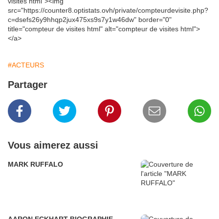
visites html"><img
src="https://counter8.optistats.ovh/private/compteurdevisite.php?
c=dsefs26y9hhqp2jux475xs9s7y1w46dw" border="0"
title="compteur de visites html" alt="compteur de visites html">
</a>
#ACTEURS
Partager
Vous aimerez aussi
MARK RUFFALO