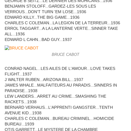
GEORGE B SEITZ...LE DERNIER DES MOHICANS...1936
BENJAMIN STOLOFF...GARDEZ-LES SOUS LES
VERROUS...DON'T TURN 'EM LOSE...1936
EDWARD KILLY...THE BIG GAME...1936
CHARLES C COLEMAN...LA LEGION DE LA TERREUR...1936
ERROL TAGGART...A LA LANTERNE VERTE...SINNER TAKE
ALL...1936
EDWARD L CAHN...BAD GUY...1937
BRUCE CABOT
CONRAD NAGEL...LES AILES DE L'AMOUR...LOVE TAKES
FLIGHT...1937
J WALTER RUBEN...ARIZONA BILL...1937
JAMES WHALE...MALFAITEURS AU PARADIS...SINNERS IN
PARADISE...1938
LEW LANDERS...ARRET AU CRIME...SMASHING THE
RACKETS...1938
BERNARD VERHAUS...L'APPRENTI GANGSTER...TENTH
AVENUE KID...1938
CHARLES C COLEMAN...BUREAU CRIMINEL...HOMICIDE
BUREAU...1939
OTIS GARRETT...LE MYSTERE DE LA CHAMBRE