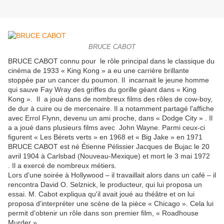
BRUCE CABOT
BRUCE CABOT connu pour le rôle principal dans le classique du
cinéma de 1933 « King Kong » a eu une carrière brillante
stoppée par un cancer du poumon. Il incarnait le jeune homme
qui sauve Fay Wray des griffes du gorille géant dans « King
Kong ». Il a joué dans de nombreux films des rôles de cow-boy,
de dur à cuire ou de mercenaire. Il a notamment partagé l'affiche
avec Errol Flynn, devenu un ami proche, dans « Dodge City » . Il
a a joué dans plusieurs films avec John Wayne. Parmi ceux-ci
figurent « Les Bérets verts » en 1968 et « Big Jake » en 1971
BRUCE CABOT est né Étienne Pélissier Jacques de Bujac le 20
avril 1904 à Carlsbad (Nouveau-Mexique) et mort le 3 mai 1972
. Il a exercé de nombreux métiers.
Lors d'une soirée à Hollywood – il travaillait alors dans un café – il
rencontra David O. Selznick, le producteur, qui lui proposa un
essai. M. Cabot expliqua qu'il avait joué au théâtre et on lui
proposa d'interpréter une scène de la pièce « Chicago ». Cela lui
permit d'obtenir un rôle dans son premier film, « Roadhouse
Murder ».