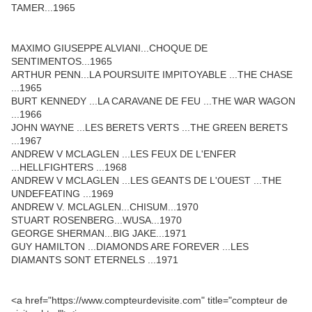
TAMER...1965
MAXIMO GIUSEPPE ALVIANI...CHOQUE DE
SENTIMENTOS...1965
ARTHUR PENN...LA POURSUITE IMPITOYABLE ...THE CHASE
...1965
BURT KENNEDY ...LA CARAVANE DE FEU ...THE WAR WAGON
...1966
JOHN WAYNE ...LES BERETS VERTS ...THE GREEN BERETS
...1967
ANDREW V MCLAGLEN ...LES FEUX DE L'ENFER
...HELLFIGHTERS ...1968
ANDREW V MCLAGLEN ...LES GEANTS DE L'OUEST ...THE
UNDEFEATING ...1969
ANDREW V. MCLAGLEN...CHISUM...1970
STUART ROSENBERG...WUSA...1970
GEORGE SHERMAN...BIG JAKE...1971
GUY HAMILTON ...DIAMONDS ARE FOREVER ...LES
DIAMANTS SONT ETERNELS ...1971
<a href="https://www.compteurdevisite.com" title="compteur de