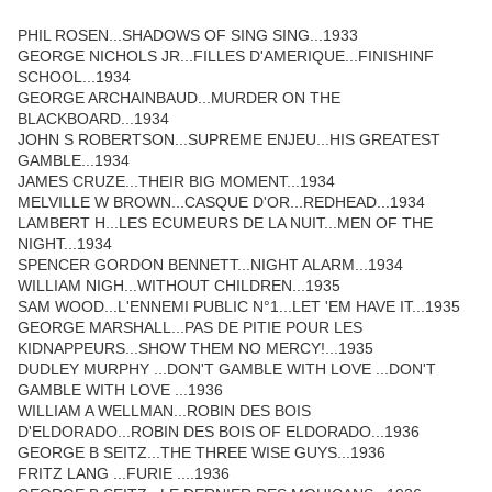
PHIL ROSEN...SHADOWS OF SING SING...1933
GEORGE NICHOLS JR...FILLES D'AMERIQUE...FINISHINF
SCHOOL...1934
GEORGE ARCHAINBAUD...MURDER ON THE
BLACKBOARD...1934
JOHN S ROBERTSON...SUPREME ENJEU...HIS GREATEST
GAMBLE...1934
JAMES CRUZE...THEIR BIG MOMENT...1934
MELVILLE W BROWN...CASQUE D'OR...REDHEAD...1934
LAMBERT H...LES ECUMEURS DE LA NUIT...MEN OF THE
NIGHT...1934
SPENCER GORDON BENNETT...NIGHT ALARM...1934
WILLIAM NIGH...WITHOUT CHILDREN...1935
SAM WOOD...L'ENNEMI PUBLIC N°1...LET 'EM HAVE IT...1935
GEORGE MARSHALL...PAS DE PITIE POUR LES
KIDNAPPEURS...SHOW THEM NO MERCY!...1935
DUDLEY MURPHY ...DON'T GAMBLE WITH LOVE ...DON'T
GAMBLE WITH LOVE ...1936
WILLIAM A WELLMAN...ROBIN DES BOIS
D'ELDORADO...ROBIN DES BOIS OF ELDORADO...1936
GEORGE B SEITZ...THE THREE WISE GUYS...1936
FRITZ LANG ...FURIE ....1936