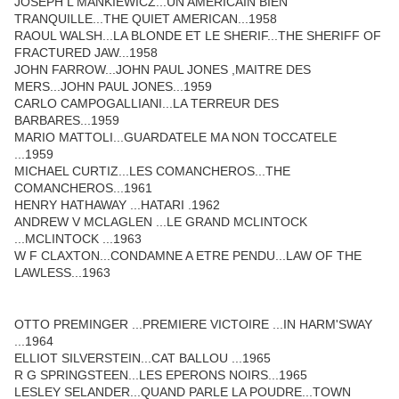
JOSEPH L MANKIEWICZ...UN AMERICAIN BIEN
TRANQUILLE...THE QUIET AMERICAN...1958
RAOUL WALSH...LA BLONDE ET LE SHERIF...THE SHERIFF OF
FRACTURED JAW...1958
JOHN FARROW...JOHN PAUL JONES ,MAITRE DES
MERS...JOHN PAUL JONES...1959
CARLO CAMPOGALLIANI...LA TERREUR DES
BARBARES...1959
MARIO MATTOLI...GUARDATELE MA NON TOCCATELE
...1959
MICHAEL CURTIZ...LES COMANCHEROS...THE
COMANCHEROS...1961
HENRY HATHAWAY ...HATARI .1962
ANDREW V MCLAGLEN ...LE GRAND MCLINTOCK
...MCLINTOCK ...1963
W F CLAXTON...CONDAMNE A ETRE PENDU...LAW OF THE
LAWLESS...1963
OTTO PREMINGER ...PREMIERE VICTOIRE ...IN HARM'SWAY
...1964
ELLIOT SILVERSTEIN...CAT BALLOU ...1965
R G SPRINGSTEEN...LES EPERONS NOIRS...1965
LESLEY SELANDER...QUAND PARLE LA POUDRE...TOWN