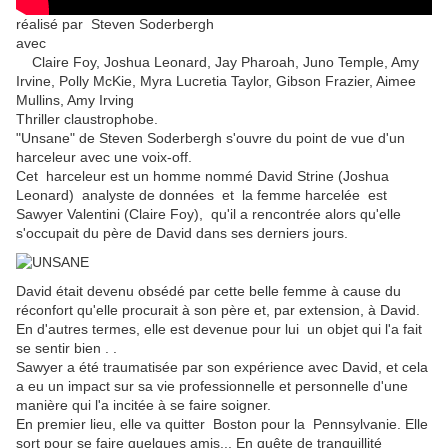
réalisé par Steven Soderbergh
avec
Claire Foy, Joshua Leonard, Jay Pharoah, Juno Temple, Amy
Irvine, Polly McKie, Myra Lucretia Taylor, Gibson Frazier, Aimee
Mullins, Amy Irving
Thriller claustrophobe.
"Unsane" de Steven Soderbergh s'ouvre du point de vue d'un
harceleur avec une voix-off.
Cet harceleur est un homme nommé David Strine (Joshua
Leonard)
analyste de données
et la femme harcelée est
Sawyer Valentini (Claire Foy), qu'il a rencontrée alors qu'elle
s'occupait du père de David dans ses derniers jours.
David était devenu obsédé par cette belle femme à cause du
réconfort qu'elle procurait à son père et, par extension, à David.
En d'autres termes, elle est devenue pour lui un objet qui l'a fait
se sentir bien . .
Sawyer a été traumatisée par son expérience avec David, et cela
a eu un impact sur sa vie professionnelle et personnelle d'une
manière qui l'a incitée à se faire soigner.
En premier lieu, elle va quitter Boston pour
la
Pennsylvanie. E
lle
sort pour se faire quelques amis...
En quête de tranquillité