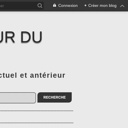
Connexion
+
Créer mon blog
UR DU
el et antérieur