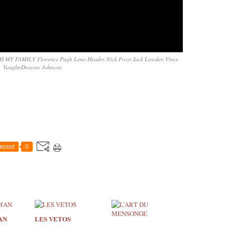
Y FAMILY Florence Pugh Lena Headey Nick Frost Jack Lowden Vince
VaughnDwayne Johnson
epost
0
AN
LES VETOS