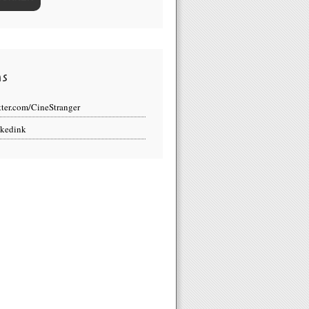
ns
tter.com/CineStranger
kedink