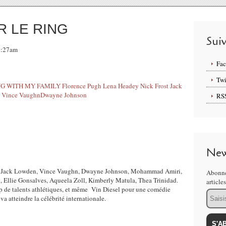
R LE RING
Sui
07:27am
Fa
Twi
RS
New
, Jack Lowden, Vince Vaughn, Dwayne Johnson, Mohammad Amiri,
Abonne
 Ellie Gonsalves, Aqueela Zoll, Kimberly Matula, Thea Trinidad.
article
de talents athlétiques, et même Vin Diesel pour une comédie
Email
va atteindre la célébrité internationale.