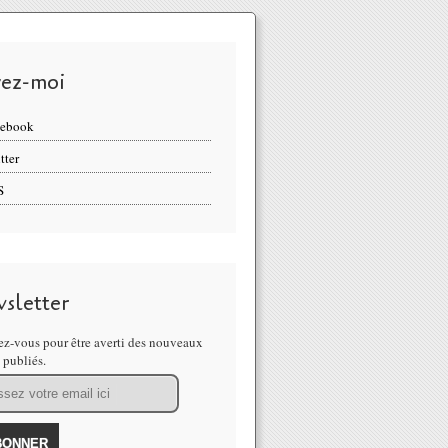
vez-moi
cebook
tter
S
sletter
z-vous pour être averti des nouveaux
s publiés.