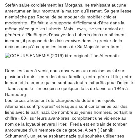
Stefan salue cordialement les Morgans, ne trahissant aucune
amertume en leur montrant la maison qu'il remet. Sa gentillesse
n’empêche pas Rachel de se moquer du mobilier chic et
moderniste. En fait, elle supporte difficilement d'être dans la
même pièce que les Luberts. Mais Lewis, se veut amical et
généreux. Plutôt que d'envoyer les Luberts dans un bâtiment
inconnu, il propose de les laisser vivre dans le grenier de la
maison jusqu'à ce que les forces de Sa Majesté se retirent.
Dans les jours à venir, nous observons un malaise social sur
plusieurs fronts - entre les deux familles; entre père et fille; entre
le mari et la femme qui ne sont pas tout à fait prêts pour l'intimité
- tandis que le film esquisse quelques faits de la vie en 1945 à
Hambourg.
Les forces alliées ont été chargées de déterminer quels
Allemands sont "propres" et lesquels sont contaminés par des
liens avec le parti nazi. De nombreux jeunes hommes, portant le
chiffre «88» sur leurs avant-bras, complotent une violence au
nom de la loyauté envers Hitler. Freda est en train de tomber
amoureuse d'un membre de ce groupe, Albert ( Jannik
Schumann), un jeune aspirant nazie qui souhaite utiliser ses