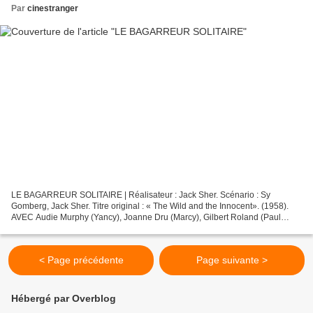
Par
cinestranger
LE BAGARREUR SOLITAIRE | Réalisateur : Jack Sher. Scénario : Sy
Gomberg, Jack Sher. Titre original : « The Wild and the Innocent». (1958).
AVEC Audie Murphy (Yancy), Joanne Dru (Marcy), Gilbert Roland (Paul
Bartell), Sandra Dee (Rosalie), Jim Backus (Forbes),...
< Page précédente
Page suivante >
Hébergé par Overblog