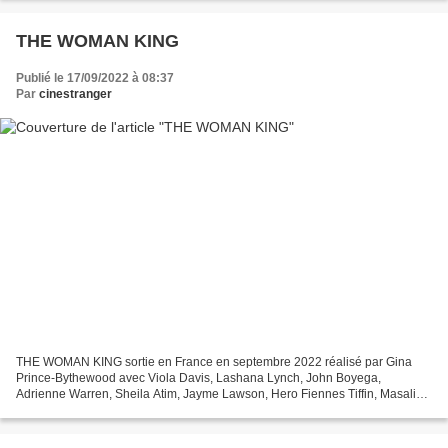
THE WOMAN KING
Publié le 17/09/2022 à 08:37
Par
cinestranger
THE WOMAN KING sortie en France en septembre 2022 réalisé par Gina
Prince-Bythewood avec Viola Davis, Lashana Lynch, John Boyega,
Adrienne Warren, Sheila Atim, Jayme Lawson, Hero Fiennes Tiffin, Masali
Baduza, Angélique Kidjo, Jimmy Odukoya, Thando Dlomo,...