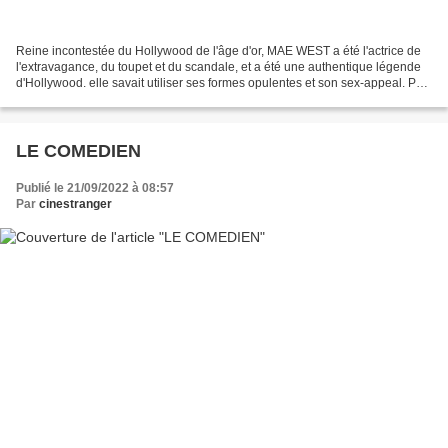
Reine incontestée du Hollywood de l'âge d'or, MAE WEST a été l'actrice de
l'extravagance, du toupet et du scandale, et a été une authentique légende
d'Hollywood. elle savait utiliser ses formes opulentes et son sex-appeal. Par
ses mots cruels, ses interviews...
LE COMEDIEN
Publié le 21/09/2022 à 08:57
Par
cinestranger