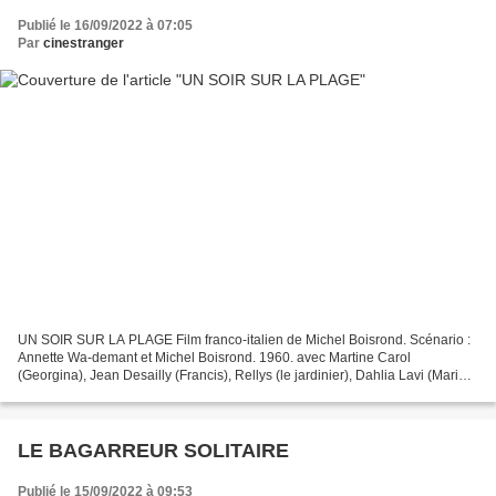
Publié le 16/09/2022 à 07:05
Par
cinestranger
UN SOIR SUR LA PLAGE Film franco-italien de Michel Boisrond. Scénario :
Annette Wa-demant et Michel Boisrond. 1960. avec Martine Carol
(Georgina), Jean Desailly (Francis), Rellys (le jardinier), Dahlia Lavi (Marie),
Geneviève Grad (Sylvie), Henri-Jacques...
LE BAGARREUR SOLITAIRE
Publié le 15/09/2022 à 09:53