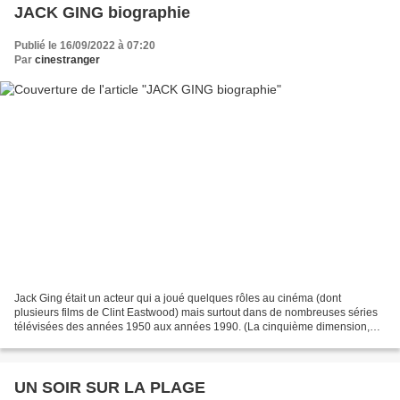
JACK GING biographie
Publié le 16/09/2022 à 07:20
Par
cinestranger
Jack Ging était un acteur qui a joué quelques rôles au cinéma (dont
plusieurs films de Clint Eastwood) mais surtout dans de nombreuses séries
télévisées des années 1950 aux années 1990. (La cinquième dimension,
Perry Mason, Gunsmoke, Bonanza et Hawaii...
UN SOIR SUR LA PLAGE