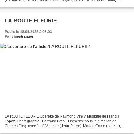
(Carnahan), James Stewart (John Roger), Valentina Cortese (Luana),
Sydney Greenstreet (le Hollandais), John Hodiak (Kellar),...
LA ROUTE FLEURIE
Publié le 18/09/2022 à 08:03
Par
cinestranger
LA ROUTE FLEURIE Opérette de Raymond Vincy. Musique de Francis
Lopez. Chorégraphie : Bertrand Brésil. Orchestre sous la direction de
Charles Oleg. avec José Villamor (Jean-Pierre), Marion Game (Lorette),
Jacky Pervil (Raphaël), Martine Noël (Mimi), Katia...